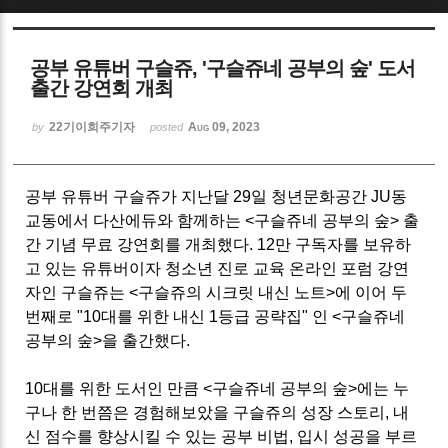
Sketchbook5, 스케치북5
공부 유튜버 구슬쥬, '구슬쥬네 공부의 숲' 도서
출간 강연회 개최
22기이희주기자
Aug 09, 2023
by
posted
Sketchbook5, 스케치북5
공부 유튜버 구슬쥬가 지난달 29일 청년문화공간 JU동
교동에서 다산에듀와 함께하는 <구슬쥬네 공부의 숲> 출
간 기념 무료 강연회를 개최했다. 12만 구독자를 보유하
고 있는 유튜버이자 청소년 진로 교육 온라인 포럼 강연
자인 구슬쥬는 <구슬쥬의 시크릿 내신 노트>에 이어 두
번째로 "10대를 위한 내신 1등급 공략집" 인 <구슬쥬네
공부의 숲>을 출간했다.
10대를 위한 도서인 만큼 <구슬쥬네 공부의 숲>에는 누
구나 한 번쯤은 경험해보았을 구슬쥬의 성장 스토리, 내
신 점수를 향상시킬 수 있는 공부 비법, 입시 성공을 부르