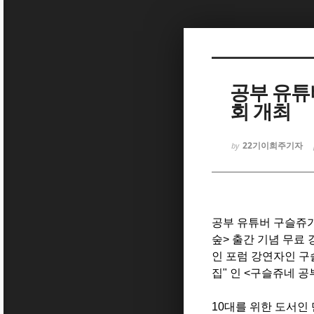
Sketchbook5, 스케치북5
공부 유튜
회 개최
Sketchbook5, 스케치북5
22기이희주기자
by
공부 유튜버 구슬쥬가
숲> 출간 기념 무료
인 포럼 강연자인 구
집" 인 <구슬쥬네 공
10대를 위한 도서인