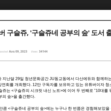
버 구슬쥬, '구슬쥬네 공부의 숲' 도서 
Aug 09, 2023
34144
posted
Views
 지난달 29일 청년문화공간 JU동교동에서 다산에듀와 함께하
 강연회를 개최했다. 12만 구독자를 보유하고 있는 유튜버이자 청
슬쥬는 <구슬쥬의 시크릿 내신 노트>에 이어 두 번째로 "10대를 
부의 숲>을 출간했다.
 만큼 <구슬쥬네 공부의 숲>에는 누구나 한 번쯤은 경험해보았을