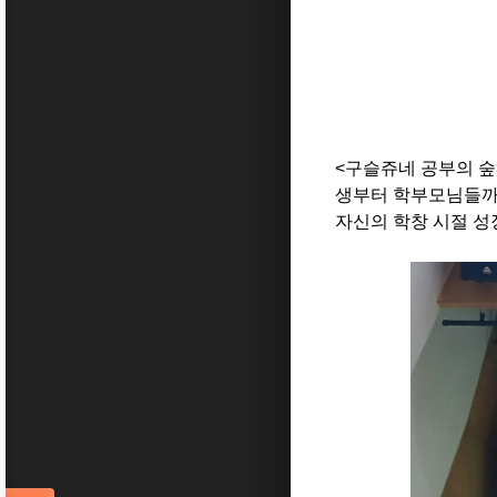
<구슬쥬네 공부의 숲
생부터 학부모님들까지
자신의 학창 시절 성