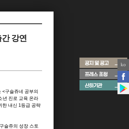
출간 강연
ko
는 <구슬쥬네 공부의
소년 진로 교육 온라
위한 내신 1등급 공략
 구슬쥬의 성장 스토