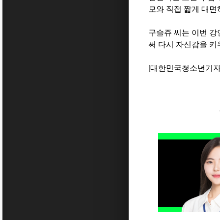
모와 직접 짧게 대면
구슬쥬 씨는 이번 강
써 다시 자신감을 키
[대한민국청소년기자