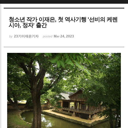
Sketchbook5, 스케치북5
청소년 작가 이재은, 첫 역사기행 '선비의 케렌
시아, 정자' 출간
23기이재은기자
May 24, 2023
by
posted
Sketchbook5, 스케치북5