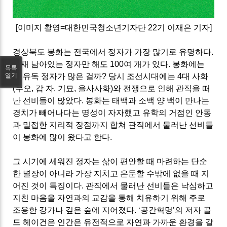
[이미지 촬영=대한민국청소년기자단 22기 이재은 기자]
경상북도 봉화는 전국에서 정자가 가장 많기로 유명하다.
현재 남아있는 정자만 해도 100여 개가 있다. 봉화에는
목록
열기
왜 유독 정자가 많은 걸까? 당시 조선시대에는 4대 사화
(무오, 갑 자, 기묘, 을사사화)와 전쟁으로 인해 관직을 떠
난 선비들이 많았다. 봉화는 태백과 소백 양 백이 만나는
경치가 빼어나다는 명성이 자자했고 유학의 거점인 안동
과 밀접한 지리적 장점까지 합쳐 관직에서 물러난 선비들
이 봉화에 많이 왔다고 한다.
그 시기에 세워진 정자는 삶이 편안할 때 마련하는 단순
한 별장이 아니라 가장 지치고 은둔할 수밖에 없을 때 지
어진 것이 특징이다. 관직에서 물러난 선비들은 낙심하고
지친 마음을 자연과의 교감을 통해 치유하기 위해 주로
조용한 강가나 깊은 숲에 지어졌다. ‘공간혁명’의 저자 골
드 헤이건은 인간은 유전적으로 자연과 가까운 환경을 갈