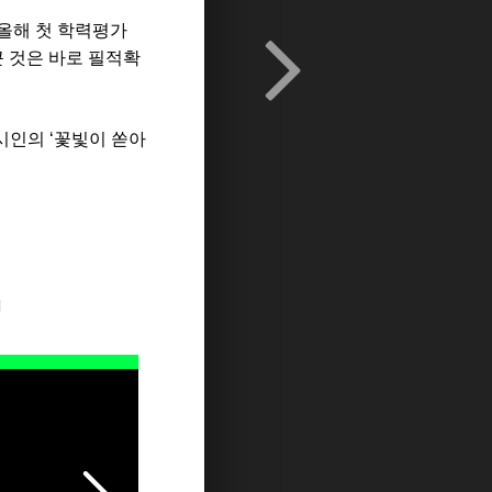
올해
첫
학력평가
끈
것은
바로
필적확
시인의
‘
꽃빛이
쏟아
지