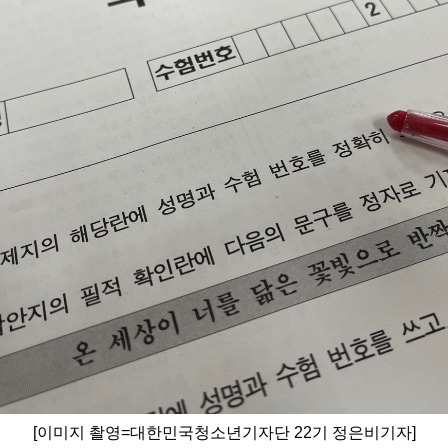
[
이미지
촬영
=
대한민국청소년기자단
22
기
정은비기자
]