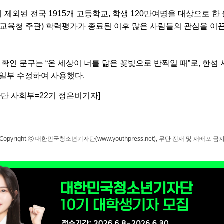
이
제외된
전국
1915
개
고등학교
,
학생
120
만여
명을
대상으로
한
교육청
주관
)
학력평가가
종료된
이후
많은
사람들의
관심을
이
적확인
문구는
“
온
세상이
너를
닮은
꽃빛으로
반짝일
때
”
로
,
한섬
일부
수정하여
사용했다
.
자단
사회부
=22
기
정은비기자
]
Copyright ⓒ 대한민국청소년기자단(www.youthpress.net), 무단 전재 및 재배포 금