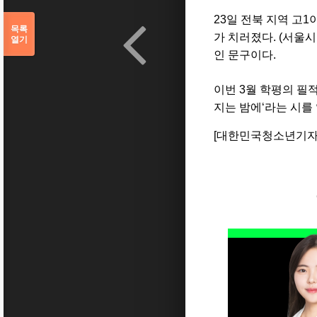
23
일
전북
지역
고
1
목록
가
치러졌다
. (
서울시
열기
인
문구이다
.
이번
3
월
학평의
필
지는
밤에
‘
라는
시를
[
대한민국청소년기