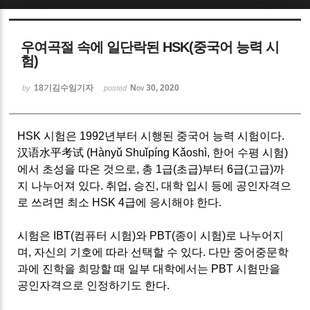
Sketchbook5, 스케치북5
우여곡절 속에 일단락된 HSK(중국어 능력 시
험)
18기김수임기자
Nov 30, 2020
by
posted
Sketchbook5, 스케치북5
HSK
시험은
1992
년부터 시행된 중국어 능력 시험이다
.
汉语水平考试
(Hànyǔ Shuǐpíng Kǎoshì,
한어 수평 시험
)
에서 초성을 따온 것으로
,
총
1
급
(
초급
)
부터
6
급
(
고급
)
까
지 나누어져 있다
.
취업
,
승진
,
대학 입시 등에 공인자격으
로 쓰려면 최소
HSK 4
급에 응시해야 한다
.
시험은
IBT(
컴퓨터 시험
)
와
PBT(
종이 시험
)
로 나누어지
며
,
자신의 기호에 따라 선택할 수 있다
.
다만 중어중문학
과에 진학을 희망할 때 일부 대학에서는
PBT
시험만을
공인자격으로 인정하기도 한다
.