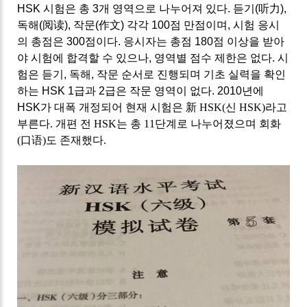
HSK
시험은 총
3
개 영역으로 나누어져 있다
.
듣기
(
听力
),
독해
(
阅读
),
작문
(
作文
)
각각
100
점 만점이며
,
시험 응시
의 총점은
300
점이다
.
응시자는 총점
180
점 이상을 받아
야 시험에 합격할 수 있으나
,
영역별 점수 제한은 없다
.
시
험은 듣기
,
독해
,
작문 순서로 진행되며 기초 실력을 확인
하는
HSK 1
급과
2
급은 작문 영역이 없다
. 2010
년에
HSK
가 대폭 개정되어 현재 시험은
新
HSK(
신
HSK)
라고
부른다
.
개편 전
HSK
는 총
11
단계로 나누어졌으며 회화
(
口语
)도 존재했다
.