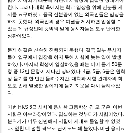
험이 시작되기 때문에 사전에 시험장에 입실한 상태여야
한다
.
그러나 대학 측에서는 학교 입장을 위해 신분증 제
시를 요구하였고 중국 신분증이 없는 외국인들은 입장을
하지 못했다
.
외국인의 경우 여권을 제시하면 입장할 수
있는 게 규정인데 뜻밖의 말에 응시자들은 모두 난처한
상황이었다
.
문제 해결은 신속히 진행되지 못했다
.
결국 일부 응시자
들이 입구에서 입장을 하지 못해 시험에 늦는 일이 발생
하였다
.
마지막 학생이 입실하였을 때는 이미 듣기
50
문
항 중
12
번 문항이 지나간 상태였다
. 4
급
, 5
급
, 6
급은 원칙
상 듣기를 한 번만 들려주지만
,
대학과 시험 관계자의 착
오로 인해 발생한 일이기에 듣기 지문을 다시 들려주었
다
.
이번
HKS 6
급 시험에 응시한 고등학생 김 모 군은
‘
이번
시험은 아수라장이었다
.
입실하는 것부터가 시험이었다
.
분위기가 너무 산만해서 시험에 제대로 몰입할 수 없었
다
.
엎친 데 덮친 격으로 난이도도 꽤 높았다
.
비싼 응시료