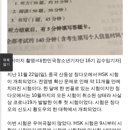
목록
[
이미지 촬영
=
대한민국청소년기자단
16
기 김수임기자
]
열기
지난
11
월
22
일
(
일
),
중국 산둥성 칭다오에서
HSK
시험
이 개최되었다
.
전염병 확산 문제로 인해 약
11
개월 만에
치러진 시험이다
.
한 달에 한 번꼴로 있는 시험이지만 칭
다오에서는
10
월까지의 모든 시험이 취소된 상태라 사실
상 코로나
19
가 발발한 이후 첫 시험이었다
.
시험은 칭다
오의 신도시 황도우의 한 대학에서 개최되었다
.
이번 시험은 우여곡절이 많았다
. HSK
시험은
9
시부터 시