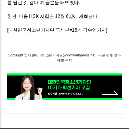
를 날린 것 같다
’
며 울분을 터뜨렸다
.
한편
,
다음
HSK
시험은
12
월
6
일에 개최된다
.
[
대한민국청소년기자단 국제부
=16
기 김수임기자
]
Copyright ⓒ 대한민국청소년기자단(www.youthpress.net), 무단 전재 및 재
배포 금지