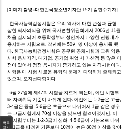
[
이미지 촬영
=
대한민국청소년기자단
15
기 김현수기자
]
한국사능력검정시험은 우리 역사에 대한 관심과 균형
잡힌 역사의식을 위해 국사편찬위원회에서
2006
년
11
월
처음 실시되어 초등학생부터 성인까지 다양한 연령대가
응시하는 시험으로
,
작년에는
50
만 명 이상이 응시를 했
다
.
한국사능력검정시험은 공무원 공채시험과 교원 임용
시험 응시자격
,
대기업
,
공기업 취업 시 가산점 등 많은 이
점이 있어서 점점 응시자가 증가하고 있는 자격시험이다
.
시험은 매 시험 새로운 유형의 문제가 다양하게 출제되고
있으며
,
오지선다형이다
.
6
월
27
일에 제
47
회 시험을 치르게 되는데
,
이번 시험부
터 자격취득 기준이 바뀌게 된다
.
이전에는
1·2
급은 고급
,
3·4
급은 중급
, 5·6
급은 초급으로 나뉘어서
1
급 같은 경우
는 고급시험에서
70
점 이상을 맞으면 합격이었지만
,
이
번 시험부터는
1·2·3
급이 심화
, 4·5·6
급이 기본으로 나뉘
목록
어
1
급을 따려면 기존보다
10
점이 높은
80
점 이상을 맞아
열기