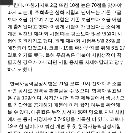
야 한다
.
마찬가지로
2
급 또한
10
점 높은
70
점을 맞아야
따게 되는데
,
주최측은 심화 시험의 난이도는 기존 고급
보다 조금 쉬우며 기본 시험은 기존 초급보다 조금 어렵
게 출제된다고 했다
.
이렇게 시험이 개편된다는 소식에
개편 직전인 제
46
회 시험 때는 평소보다 많은 인원이 시
험에 지원하기도 했다
.
원래 제
47
회 시험은
5
월
23
일로
예정되어 있었으나
,
코로나
19
로 확산 방지를 위해
6
월
27
일로 연기를 했다
.
올해 주최측은 더불어 시험성적이 꼭
필요한 경우가 아니라면 시험 응시를 자제해달라고 당부
하기도 했다
.
한국사능력검정시험은
21
일 오후
10
시 전까지 취소를
하면 응시료 전액을 환불받을 수 있으며
,
합격자 발표일
은
7
월
10
일이다
.
하지만 시험 직후 에듀윌에서 생방송으
로 가답안을 공개하기 때문에 미리 합격 여부를 확인해
볼 수 있다
.
에듀윌은 누적 시청자
58
만 명으로 지난 시험
에서는 동시 시청자수
3,749
명을 기록한 바 있다
.
코로나
19
로 한 달이나 미뤄진 개편 후 첫 한국사능력검정시험