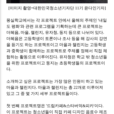
[
이미지 촬영
=
대한민국청소년기자단
11
기 윤다인기자
]
몽실학교에서는 각 프로젝트 안에서 올해의 주제인
'
내일
도 평화
'
와 관련 프로그램을 기획하는데 큰 프로젝트는
더혜윰
,
마을
,
챌린지
,
유자청
,
둥지 등으로 나뉘어 있다
.
더혜윰은 고등학생이 토론이나 조사 등을 해 강사의 강연
을 듣기도 하는 프로젝트이고 마을과 챌린지는 고등학생
과 중학생이 함께하는 프로젝트로 주제를 정해서 직접 체
험하는 활동으로 이루어진다
.
유자청은 학교 밖 청소년들
을 위한 프로젝트이고 둥지는 초등학생들의 프로젝트이
다
.
소개하고 싶은 프로젝트는 가장 많은 인원이 하고 있는
마을과 챌린지다
.
마을과 챌린지는 총
22
개로 이루어져
있고 그 중 몇 가지 세부 프로젝트들이다
.
첫 번째 프로젝트명은
'
드림카페
&
스타버억
&
피카
'
이다
.
이 프로젝트는 청소년들이 직접 카페 디자인 음료수 제조