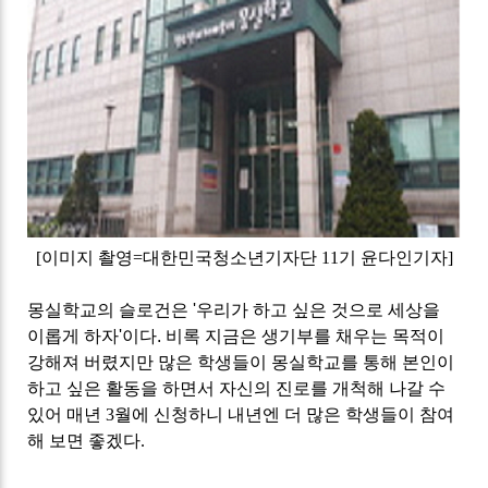
[
이미지 촬영
=
대한민국청소년기자단
11
기 윤다인기자
]
몽실학교의 슬로건은
'
우리가 하고 싶은 것으로 세상을
이롭게 하자
'이
다
.
비록 지금은 생기부를 채우는 목적이
강해져 버렸지만 많은 학생들이 몽실학교를 통해 본인이
하고 싶은 활동을 하면서 자신의 진로를 개척해 나갈 수
있어 매년
3
월에 신청하니 내년엔 더 많은 학생들이 참여
해 보면 좋겠다
.