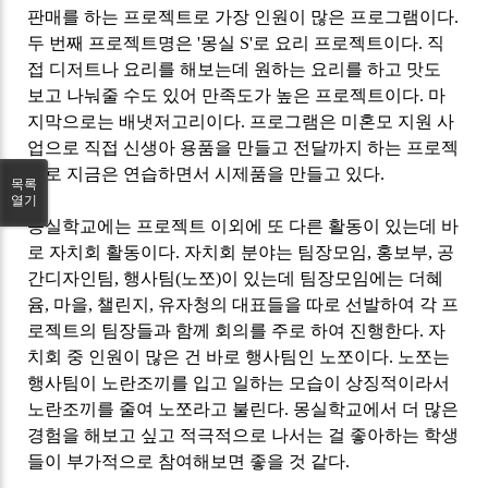
판매를 하는 프로젝트로 가장 인원이 많은 프로그램이다
.
두 번째 프로젝트명은
'
몽실
S'
로 요리 프로젝트이다
.
직
접 디저트나 요리를 해보는데 원하는 요리를 하고 맛도
보고 나눠줄 수도 있어 만족도가 높은 프로젝트이다
.
마
지막으로는 배냇저고리이다
.
프로그램은 미혼모 지원 사
업으로 직접 신생아 용품을 만들고 전달까지 하는 프로젝
트로 지금은 연습하면서 시제품을 만들고 있다
.
목록
열기
몽실학교에는 프로젝트 이외에 또 다른 활동이 있는데 바
로 자치회 활동이다
.
자치회 분야는 팀장모임
,
홍보부
,
공
간디자인팀
,
행사팀
(
노쪼
)
이 있는데 팀장모임에는 더혜
윰
,
마을
,
챌린지
,
유자청의 대표들을 따로 선발하여 각 프
로젝트의 팀장들과 함께 회의를 주로 하여 진행한다
.
자
치회 중 인원이 많은 건 바로 행사팀인 노쪼이다
.
노쪼는
행사팀이 노란조끼를 입고 일하는 모습이 상징적이라서
노란조끼를 줄여 노쪼라고 불린다
.
몽실학교에서 더 많은
경험을 해보고 싶고 적극적으로 나서는 걸 좋아하는 학생
들이 부가적으로 참여해보면 좋을 것 같다
.