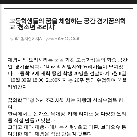
Sketchbook5, 스케치북5
고등학생들의 꿈을 체험하는 공간 경기꿈의학
교 '청소년 조리사'
8기김지연기자A
Sep 20, 2018
by
posted
Sketchbook5, 스케치북5
제빵사와 요리사라는 꿈을 가진 고등학생들의 학습 공간
인
'
경기꿈의학교
'
미래의 제빵사와 요리사들이 모여있
다
.
고등학교에 재학 중인 학생
20
명을 선발하여
5월 8일
~10월 30일 18:00~21:00
까지 총
26
주 동안 수업하며 꿈을
키워간다
.
꿈의학교
'
청소년 조리사
'
에서는 제빵과 한식수업을 한
다
.
한식에서는 돈가스
,
육개장, 카레 라이스 등 다양한 요리
를 직접 만들고 맛본다
.
그리고 제과 제빵사에서는 식빵
,
초코 머핀
,
브리오슈 등
다양한 제과 제빵을 직접 만들며 맛본다
.