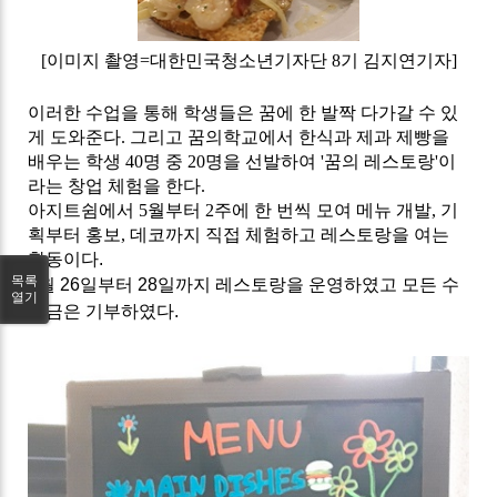
[
이미지 촬영
=
대한민국청소년기자단
8
기 김지연기자]
이러한 수업을 통해 학생들은 꿈에 한 발짝 다가갈 수 있
게 도와준다
.
그리고 꿈의학교에서 한식과 제과 제빵을
배우는 학생
40
명 중
20
명을 선발하여
'
꿈의 레스토랑
'
이
라는 창업 체험을 한다
.
아지트쉼에서
5
월부터
2
주에 한 번씩 모여 메뉴 개발
,
기
획부터 홍보
,
데코까지 직접 체험하고 레스토랑을 여는
활동이다.
목록
7
월
26
일부터
28
일까지 레스토랑을 운영하였고 모든 수
열기
익금은 기부하였다
.