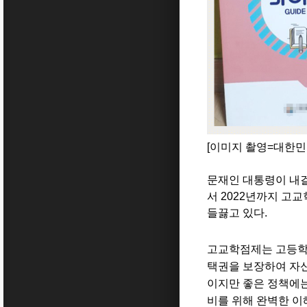
[이미지 촬영=대한
문재인 대통령이 내
서
2022
년까지 고교
들끓고 있다
.
고교학점제는 고등학
택권을 보장하여 자신
이지만 좋은 정책에는
비를 위해 완벽한 이