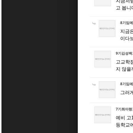
지금처럼
고 봅니
8기임
지금은
이다보
9기김성백
고교학점
지 않을
8기임
그러게
7기최아령
예비 고
등학교에