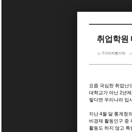
Sketchbook5, 스케치북5
취업학원 
7기이지현기자
by
p
Sketchbook5, 스케치북5
요즘 극심한 취업난으
대학교가 아닌 2년제
렇다면 우리나라 입
지난 4월 달 통계청
비경제 활동인구 중 
활동도 하지 않고 특