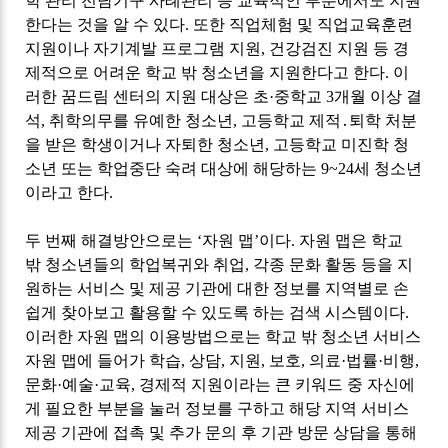
학 관리 전담기구 사례관리 등 교육적인 부분에서도 지원
한다는 것을 알 수 있다
.
또한 직업체험 및 직업교육훈련
지원이나 자기계발 프로그램 지원
,
건강검진 지원 등 경
제적으로 어려운 학교 밖 청소년을 지원한다고 한다
.
이
러한 꿈드림 센터의 지원 대상은 초
·
중학교
3
개월 이상 결
석
,
취학의무를 유예한 청소년
,
고등학교 제적
․
퇴학 처분
을 받은 학생이거나 자퇴한 청소년
,
고등학교 미진학 청
소년 또는 학업중단 숙려 대상에 해당하는
9~24
세 청소년
이라고 한다
.
두 번째 해결방안으로는
‘
자원 맵
’
이다
.
자원 맵은 학교
밖 청소년들의 학업복귀와 취업
,
각종 문화 활동 등을 지
원하는 서비스 및 제공 기관에 대한 정보를 지역별로 손
쉽게 찾아보고 활용할 수 있도록 하는 검색 시스템이다
.
이러한 자원 맵의 이용방법으로는 학교 밖 청소년 서비스
자원 맵에 들어가 학습
,
상담
,
지원
,
보호
,
의료
·
법률
·
비행
,
문화
·
예술
·
교육
,
경제적 지원이라는 큰 키워드 중 자신에
게 필요한 부분을 눌러 정보를 구하고 해당 지역 서비스
제공 기관에 접촉 및 추가 문의 후 기관 방문 상담을 통해