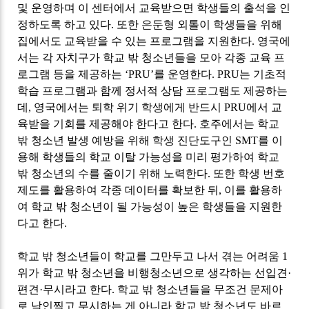
및 운영하며 이 센터에서 교육받으면 학생들의 출석을 인
정하도록 하고 있다
.
또한 은둔형 외톨이 학생들을 위해
집에서도 교육받을 수 있는 프로그램을 지원한다
.
영국에
서는 각 자치구가 학교 밖 청소년들을 모아 각종 교육 프
로그램 등을 제공하는
‘PRU’
를 운영한다
. PRU
는 기초적
학습 프로그램과 함께 정서적 상담 프로그램도 제공하는
데
,
영국에서는 퇴학 위기 학생에게 반드시
PRU
에서 교
육받을 기회를 제공해야 한다고 한다
.
호주에서는 학교
밖 청소년 발생 예방을 위해 학생 진단도구인
SMT
를 이
용해 학생들의 학교 이탈 가능성을 미리 평가하여 학교
밖 청소년의 수를 줄이기 위해 노력한다
.
또한 학생 번호
제도를 활용하여 각종 데이터를 확보한 뒤
,
이를 활용하
여 학교 밖 청소년이 될 가능성이 높은 학생들을 지원한
다고 한다
.
학교 밖 청소년들이 학교를 그만두고 나서 겪는 어려움
1
위가 학교 밖 청소년을 비행청소년으로 생각하는 선입견
·
편견
·
무시라고 한다
.
학교 밖 청소년들을 무조건 문제아
로 낙인찍고 무시하는 게 아니라 학교 밖 청소년도 바르