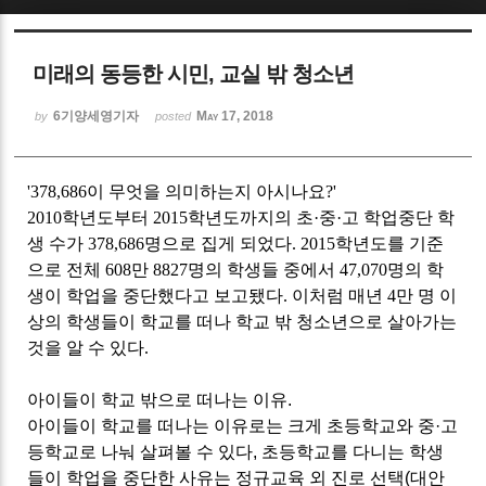
Sketchbook5, 스케치북5
미래의 동등한 시민, 교실 밖 청소년
6기양세영기자
May 17, 2018
by
posted
'378,686
이 무엇을 의미하는지 아시나요
?'
Sketchbook5, 스케치북5
2010
학년도부터
2015
학년도까지의 초
·
중
·
고 학업중단 학
생 수가
378,686
명으로 집게 되었다
. 2015
학년도를 기준
으로 전체
608
만
8827
명의 학생들 중에서
47,070
명의 학
생이 학업을 중단했다고 보고됐다
.
이처럼 매년
4
만 명 이
상의 학생들이 학교를 떠나 학교 밖 청소년으로 살아가는
것을 알 수 있다
.
아이들이 학교 밖으로 떠나는 이유.
아이들이 학교를 떠나는 이유로는 크게 초등학교와 중
·
고
등학교로 나눠 살펴볼 수 있다
,
초등학교를 다니는 학생
들이 학업을 중단한 사유는 정규교육 외 진로 선택
(
대안