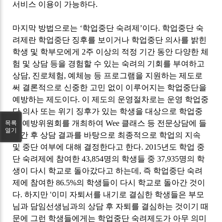
서비스 이용이 가능하다
.
마지막 방법으로는
‘
학업중단 숙려제
’
이다
.
학업중단 숙
려제란 학업중단 징후를 보이거나 학업중단 의사를 밝힌
학생 및 학부모에게
2
주 이상의 적정 기간 동안 다양한 체
험 및 상담 등을 경험할 수 있는 숙려의 기회를 부여하고
상담
,
진로체험
,
예체능 등 프로그램을 지원하는 제도로
써 결론적으로 신중한 고민 없이 이루어지는 학업중단을
예방하는 제도이다
.
이 제도의 운영절차로는 운영 학업중
단 의사 또는 위기 징후가 있는 학생을 대상으로 학업중
단 예방위원회를 개최하여
Wee
클래스 등 전문상담에 들
목록
열기
어간 후 상담 결과를 바탕으로 최종적으로 학업의 지속
및 중단 여부에 대해 결정한다고 한다
. 2015
년도 학업 중
단 숙려제에 참여한
43,854
명의 학생들 중
37,935
명의 학
생이 다시 학교로 돌아갔다고 하는데
,
즉 학업중단 숙려
제에 참여한
86.5%
의 학생들이 다시 학교로 돌아간 것이
다
.
하지만
'
이미 자퇴서를 내기로 결심한 학생들은 부모
님과 담임선생님과의 상담 후 자퇴를 결심하는 것이기 때
문에 그런 학생들에게는 학업중단 숙려제도가 아무 의미