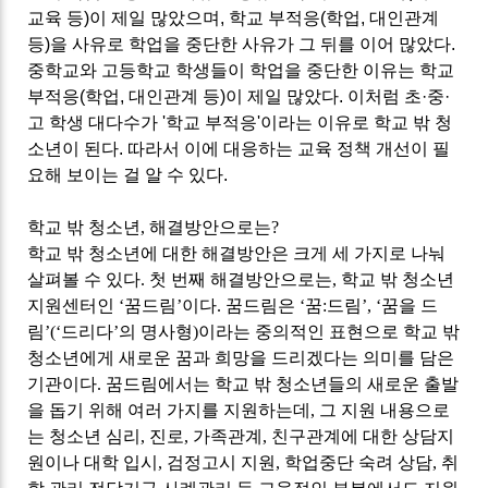
교육 등
)
이 제일 많았으며
,
학교 부적응
(
학업
,
대인관계
등
)
을 사유로 학업을 중단한 사유가 그 뒤를 이어 많았다
.
중학교와 고등학교 학생들이 학업을 중단한 이유는 학교
부적응
(
학업
,
대인관계 등
)
이 제일 많았다
. 이처럼
초
·
중
·
고 학생 대다수가
'
학교 부적응
'
이라는 이유로 학교 밖 청
소년이 된다
.
따라서 이에 대응하는 교육 정책 개선이 필
요해 보이는 걸 알 수 있다
.
학교 밖 청소년
,
해결방안으로는
?
학교 밖 청소년에 대한 해결방안은 크게 세 가지로 나눠
살펴볼 수 있다
.
첫 번째 해결방안으로는
,
학교 밖 청소년
지원센터인
‘
꿈드림
’
이다
.
꿈드림은
‘
꿈
:
드림
’, ‘
꿈을 드
림
’(‘
드리다
’
의 명사형
)
이라는 중의적인 표현으로 학교 밖
청소년에게 새로운 꿈과 희망을 드리겠다는 의미를 담은
기관이다
.
꿈드림에서는 학교 밖 청소년들의 새로운 출발
을 돕기 위해 여러 가지를 지원하는데
,
그 지원 내용으로
는 청소년 심리
,
진로
,
가족관계
,
친구관계에 대한 상담지
원이나 대학 입시
,
검정고시 지원
,
학업중단 숙려 상담
,
취