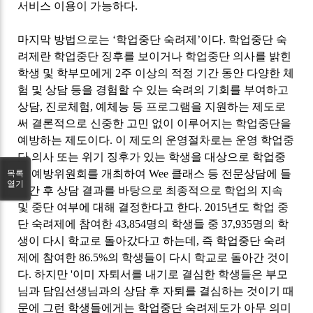
서비스 이용이 가능하다
.
마지막 방법으로는
‘
학업중단 숙려제
’
이다
.
학업중단 숙
려제란 학업중단 징후를 보이거나 학업중단 의사를 밝힌
학생 및 학부모에게
2
주 이상의 적정 기간 동안 다양한 체
험 및 상담 등을 경험할 수 있는 숙려의 기회를 부여하고
상담
,
진로체험
,
예체능 등 프로그램을 지원하는 제도로
써 결론적으로 신중한 고민 없이 이루어지는 학업중단을
예방하는 제도이다
.
이 제도의 운영절차로는 운영 학업중
단 의사 또는 위기 징후가 있는 학생을 대상으로 학업중
단 예방위원회를 개최하여
Wee
클래스 등 전문상담에 들
목록
열기
어간 후 상담 결과를 바탕으로 최종적으로 학업의 지속
및 중단 여부에 대해 결정한다고 한다
. 2015
년도 학업 중
단 숙려제에 참여한
43,854
명의 학생들 중
37,935
명의 학
생이 다시 학교로 돌아갔다고 하는데
,
즉 학업중단 숙려
제에 참여한
86.5%
의 학생들이 다시 학교로 돌아간 것이
다
.
하지만
'
이미 자퇴서를 내기로 결심한 학생들은 부모
님과 담임선생님과의 상담 후 자퇴를 결심하는 것이기 때
문에 그런 학생들에게는 학업중단 숙려제도가 아무 의미