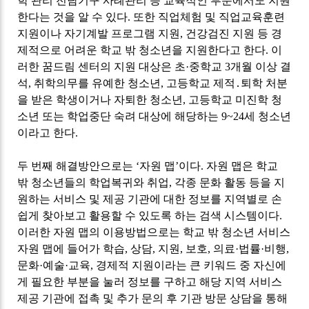
학 관리 전담기구 사례관리 등 교육적인 부분에서도 지원
한다는 것을 알 수 있다
.
또한 직업체험 및 직업교육훈련
지원이나 자기계발 프로그램 지원
,
건강검진 지원 등 경
제적으로 어려운 학교 밖 청소년을 지원한다고 한다
.
이
러한 꿈드림 센터의 지원 대상은 초
·
중학교
3
개월 이상 결
석
,
취학의무를 유예한 청소년
,
고등학교 제적
․
퇴학 처분
을 받은 학생이거나 자퇴한 청소년
,
고등학교 미진학 청
소년 또는 학업중단 숙려 대상에 해당하는
9~24
세 청소년
이라고 한다
.
두 번째 해결방안으로는
‘
자원 맵
’
이다
.
자원 맵은 학교
밖 청소년들의 학업복귀와 취업
,
각종 문화 활동 등을 지
원하는 서비스 및 제공 기관에 대한 정보를 지역별로 손
쉽게 찾아보고 활용할 수 있도록 하는 검색 시스템이다
.
이러한 자원 맵의 이용방법으로는 학교 밖 청소년 서비스
자원 맵에 들어가 학습
,
상담
,
지원
,
보호
,
의료
·
법률
·
비행
,
문화
·
예술
·
교육
,
경제적 지원이라는 큰 키워드 중 자신에
게 필요한 부분을 눌러 정보를 구하고 해당 지역 서비스
제공 기관에 접촉 및 추가 문의 후 기관 방문 상담을 통해