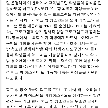
및 운영하며 이 센터에서 교육받으면 학생들의 출석을 인
정하도록 하고 있다
.
또한 은둔형 외톨이 학생들을 위해
집에서도 교육받을 수 있는 프로그램을 지원한다
.
영국에
서는 각 자치구가 학교 밖 청소년들을 모아 각종 교육 프
로그램 등을 제공하는
‘PRU’
를 운영한다
. PRU
는 기초적
학습 프로그램과 함께 정서적 상담 프로그램도 제공하는
데
,
영국에서는 퇴학 위기 학생에게 반드시
PRU
에서 교
육받을 기회를 제공해야 한다고 한다
.
호주에서는 학교
밖 청소년 발생 예방을 위해 학생 진단도구인
SMT
를 이
용해 학생들의 학교 이탈 가능성을 미리 평가하여 학교
밖 청소년의 수를 줄이기 위해 노력한다
.
또한 학생 번호
제도를 활용하여 각종 데이터를 확보한 뒤
,
이를 활용하
여 학교 밖 청소년이 될 가능성이 높은 학생들을 지원한
다고 한다
.
학교 밖 청소년들이 학교를 그만두고 나서 겪는 어려움
1
위가 학교 밖 청소년을 비행청소년으로 생각하는 선입견
·
편견
·
무시라고 한다
.
학교 밖 청소년들을 무조건 문제아
로 낙인찍고 무시하는 게 아니라 학교 밖 청소년도 바르