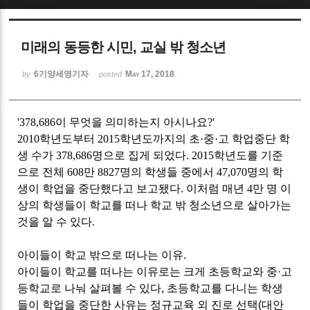
Sketchbook5, 스케치북5
미래의 동등한 시민, 교실 밖 청소년
6기양세영기자
May 17, 2018
by
posted
'378,686
이 무엇을 의미하는지 아시나요
?'
Sketchbook5, 스케치북5
2010
학년도부터
2015
학년도까지의 초
·
중
·
고 학업중단 학
생 수가
378,686
명으로 집게 되었다
. 2015
학년도를 기준
으로 전체
608
만
8827
명의 학생들 중에서
47,070
명의 학
생이 학업을 중단했다고 보고됐다
.
이처럼 매년
4
만 명 이
상의 학생들이 학교를 떠나 학교 밖 청소년으로 살아가는
것을 알 수 있다
.
아이들이 학교 밖으로 떠나는 이유.
아이들이 학교를 떠나는 이유로는 크게 초등학교와 중
·
고
등학교로 나눠 살펴볼 수 있다
,
초등학교를 다니는 학생
들이 학업을 중단한 사유는 정규교육 외 진로 선택
(
대안