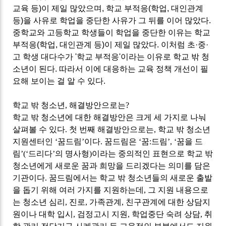
교육 등
)
이 제일 많았으며
,
학교 부적응
(
학업
,
대인관계
등
)
을 사유로 학업을 중단한 사유가 그 뒤를 이어 많았다
.
중학교와 고등학교 학생들이 학업을 중단한 이유는 학교
부적응
(
학업
,
대인관계 등
)
이 제일 많았다
. 이처럼
초
·
중
·
고 학생 대다수가
'
학교 부적응
'
이라는 이유로 학교 밖 청
소년이 된다
.
따라서 이에 대응하는 교육 정책 개선이 필
요해 보이는 걸 알 수 있다
.
학교 밖 청소년
,
해결방안으로는
?
학교 밖 청소년에 대한 해결방안은 크게 세 가지로 나눠
살펴볼 수 있다
.
첫 번째 해결방안으로는
,
학교 밖 청소년
지원센터인
‘
꿈드림
’
이다
.
꿈드림은
‘
꿈
:
드림
’, ‘
꿈을 드
림
’(‘
드리다
’
의 명사형
)
이라는 중의적인 표현으로 학교 밖
청소년에게 새로운 꿈과 희망을 드리겠다는 의미를 담은
기관이다
.
꿈드림에서는 학교 밖 청소년들의 새로운 출발
을 돕기 위해 여러 가지를 지원하는데
,
그 지원 내용으로
는 청소년 심리
,
진로
,
가족관계
,
친구관계에 대한 상담지
원이나 대학 입시
,
검정고시 지원
,
학업중단 숙려 상담
,
취