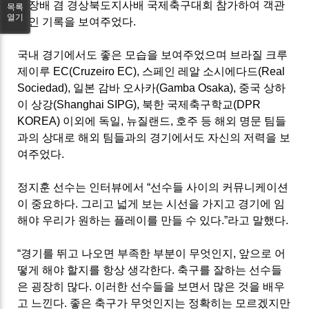
회장배 겸 경상북도지사배 국제축구대회 참가하여 객관
목록
열기
적인 기록을 보여주었다
.
국내 경기에서도 좋은 모습을 보여주었으며 브라질 크루
제이루
EC(Cruzeiro EC),
스페인 레알 소시에다드
(Real
Sociedad),
일본 감바 오사카
(Gamba Osaka),
중국 상하
이 상강
(Shanghai SIPG),
북한 국제축구학교
(DPR
KOREA)
이외에 독일
,
뉴질랜드
,
호주 등 해외 명문 팀들
과의 상대로 해외 팀들과의 경기에서도 자신의 저력을 보
여주었다
.
정지훈 선수는 인터뷰에서
“
선수들 사이의 커뮤니케이션
이 중요하다
.
그리고 넓게 보는 시선을 가지고 경기에 임
해야 우리가 원하는 플레이를 만들 수 있다
.”
라고 말했다
.
“
경기를 뛰고 나오면 부족한 부분이 무엇인지
,
앞으로 어
떻게 해야 할지를 항상 생각한다
.
축구를 잘하는 선수들
은 굉장히 많다
.
이러한 선수들을 보면서 많은 것을 배우
고 느낀다
.
좋은 축구가 무엇인지는 정확히는 모르겠지만