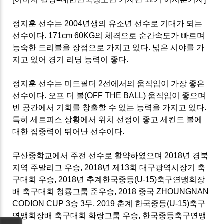
정지훈 선수는
2004
년생의 유소년 선수로 기대가 되는
선수이다
. 171cm 60KG
의 체격으로 순간속도가 빠르며
능숙한 드리블을 장점으로 가지고 있다
. 넓은 시야를 가
지고 있어 경기 리딩 능력이 좋다.
정지훈 선수는 미드필더
2
선에서의 움직임이 가장 좋은
선수이다
.
오프 더 볼
(OFF THE BALL)
움직임이 좋으며
빈 공간에서 기회를 창출할 수 있는 능력을 가지고 있다
.
특히 세트피스 상황에서 위치 선정이 좋고 세컨드 볼에
대한 집중력이 뛰어난 선수이다
.
무산중학교에서 주전 선수로 활약하였으며
2018
년 경북
지역 주말리그 우승
, 2018
년 제
13
회 대구광역시장기 축
구대회 우승
, 2018
년 추계한국중등
(U-15)
축구연맹회장
배 축구대회 청룡그룹 준우승
, 2018
중국
ZHOUNGNAN
CODION CUP 3
승
3
무
, 2019
춘계 한국중등
(U-15)
축구
연맹회장배 축구대회 화랑그룹 우승
,
한국중등축구연맹