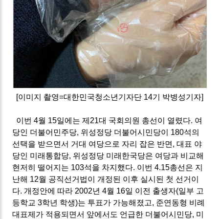
[
이미지 촬영
=
대한민국청소년기자단
14
기 박병성기자
]
이번
4
월
15
일에는 제
21
대 국회의원 총선이 열렸다
.
여
당인 더불어민주당
,
위성정당 더불어시민당이
180
석의
선택을 받으면서 거대 여당으로 자리 잡은 반면
,
대표 야
당인 미래통합당
,
위성정당 미래한국당은 여당과 비교해
현저히 떨어지는
103
석을 차지했다
.
이번
4.15
총선은 지
난해
12
월 공직선거법이 개정된 이후 실시된 첫 선거이
다
.
개정안에 따라
2002
년
4
월
16
일 이전 출생자
(
일부 고
등학교
3
학년 학생
)
는 투표가 가능해졌고
,
준연동형 비례
대표제가 적용되면서 앞에서도 언급한 더불어시민당
,
미