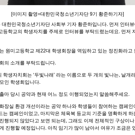
[
이미지 촬영
=
대한민국청소년기자단
9
기 황준하기자
]
 대한민국청소년기자단 사회부 기자 황준하입니다
.
먼저 인터뷰
고등학교의 학생자치를 주제로 인터뷰를 부탁드렸는데요
.
먼저 
는 원미고등학교 제
22
대 학생회장을 역임하고 있는 정진화라고
회의 소개를 부탁드립니다
.
의 학생자치회는
‘
두빛나래
’
라는 이름으로 두 개의 빛나는, 날개
 모인 학생회입니다
.
출마 당시 공약과 현재 어느 정도 이행되었는지 말씀해주세요
.
 화장실 환경 개선이라는 공약 하나와 학생들이 참여하는 캠페인
드는 캠페인이었고
,
마지막은 체육복 등교의 기준을 명확하게 하
 진행되지 않았다고 보면 되는데
,
그래도 이제 전체적인 구상이나
르게 진행할 예정입니다
.
아직 임기가 많이 남아서 여유가 조금은