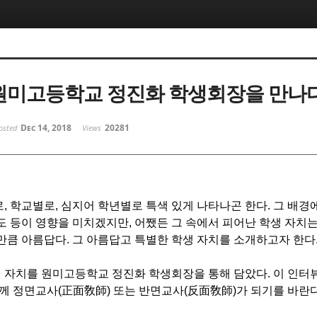
 원미고등학교 정진화 학생회장을 만나
Dec 14, 2018
20281
osted
Views
로
,
학교별로
,
심지어 학년별로 특색 있게 나타나곤 한다
.
그 배경
도 등이 영향을 미치겠지만
,
어쨌든 그 속에서 피어난 학생 자치
 만큼 아름답다
.
그 아름답고 특별한 학생 자치를 소개하고자 한다
 자치를 원미고등학교 정진화 학생회장을 통해 담았다
.
이 인터
분께 정면교사
(
正面敎師
)
또는 반면교사
(
反面敎師
)
가 되기를 바란