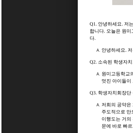
Q1.
안녕하세요
.
저는
합니다
.
오늘은 원미
다
.
안녕하세요
.
저
Q2.
소속된 학생자치
원미고등학교
멋진 아이들이
Q3.
학생자치회장단 
저희의 공약은
주도적으로 만
이행도는 거의
문에 바로 빠