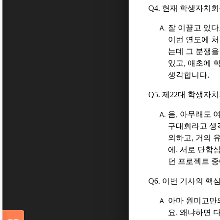
Q4.
현재 학생자치회
잘 이끌고 있
이번 연도에 처
는데 그 분쟁을
있고
,
애초에 학
생각합니다
.
Q5.
제
22
대 학생자치
음
,
아무래도 여
구대회라고 생
외하고
,
거의 
에
,
서로 단합
던 프로젝트 중
Q6.
이번 기사의 핵심
아마 원미고만
요
,
왜냐하면 다