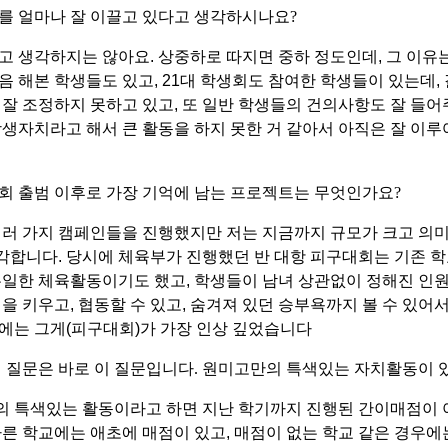
를 얼마나 잘 이끌고 있다고 생각하시나요
?
다고 생각하지는 않아요
.
상중하로 따지면 중하 정도인데
,
그 이유
음 해본 학생들도 있고
, 21
대 학생회도 참여한 학생들이 있는데
,
 잘 조정하지 못하고 있고
,
또 일반 학생들의 건의사항도 잘 들어
생자치라고 해서 큰 활동을 하지 못한 거 같아서 아직은 잘 이
회 출범 이후로 가장 기억에 남는 프로젝트는 무엇인가요
?
러 가지 캠페인들을 진행했지만 저는 지금까지 규모가 크고 의미
각합니다
.
당시에 체육부가 진행했던 반 대항 피구대회는 기존 
유일한 체육활동이기도 했고
,
학생들이 남녀 상관없이 정해진 인원
심을 키우고
,
협동할 수 있고
,
숨겨져 있던 승부욕까지 볼 수 있어
에는 그게
(
피구대회
)
가 가장 인상 깊었습니다
 질문은 바로 이 질문입니다
.
원미고만의 특색있는 자치활동이 
의 특색있는 활동이라고 하면 지난 학기까지 진행된 간이매점이 
른 학교에는 애초에 매점이 있고
,
매점이 없는 학교 같은 경우에는