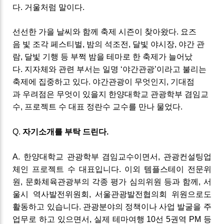
다. 거울처럼 말이다.
선선한 가을 날씨와 함께 축제 시즌이 찾아왔다
. 요즈
음
빛 조각
페스티벌
,
밤의 석조전
,
달빛 야시장
,
야간 관
람
,
달빛 기행 등
부쩍
밤을 테마로 한 축제가 늘어났
다
.
지자체와 관련 부서는 일명 ‘
야간관광’이라고 불리는
축제
에 집중하고 있다
.
야간관광이 무엇인지
,
기대점
과
우려점
은 무엇이 있을지 한양대학교 관광학부 겸임교
수
,
프로젝트 수 대표 정란수 교수를 만나 물었다
.
Q
.
자기소개를 부탁 드린다
.
A
.
한양대학교 관광학부 겸임교수이면서
,
관광컨설팅업
체인 프로젝트 수 대표입니다
.
이외 템플스테이 전문위
원
,
문화체육관광부의 각종 평가 심의위원 등과 함께
,
서
울시 역사발전위원회
,
서울관광발전협의회 위원으로도
활동하고 있습니다
.
관광분야의 정책이나 사업 발굴을 주
업무로 하고 있으면서
,
실제 테마여행
10
선
5
권역
PM
등