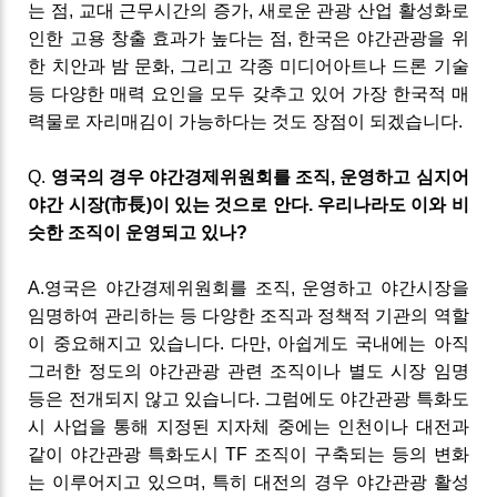
는 점
,
교대 근무시간의 증가
,
새로운 관광 산업 활성화로
인한 고용 창출 효과가 높다는 점
,
한국은 야간관광을 위
한 치안과
밤 문화
,
그리고 각종 미디어아트나
드론
기술
등 다양한 매력 요인을 모두 갖추고 있어 가장 한국적 매
력물로 자리매김이
가능하다는 것도 장점이 되겠습니다
.
Q
.
영국의
경우
야간경제위원회를
조직
,
운영하고
심지어
야간 시장
(
市長
)
이
있는
것으로
안다
.
우리나라도
이와
비
슷한
조직이
운영되고
있나
?
A
.
영국은 야간경제위원회를 조직
,
운영하고 야간시장을
임명하여 관리하는 등 다양한 조직과 정책적 기관의 역할
이 중요해지고 있습니다
.
다만
,
아쉽게도 국내에는 아직
그러한 정도의 야간관광 관련 조직이나 별도 시장 임명
등은 전개되지 않고 있습니다
.
그럼에도 야간관광 특화도
시 사업을 통해 지정된 지자체 중에는 인천이나 대전과
같이 야간관광 특화도시
TF
조직이 구축되는 등의 변화
는 이루어지고 있으며
,
특히 대전의 경우 야간관광 활성