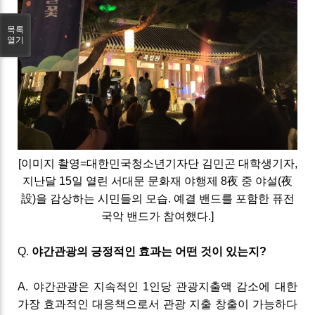
목록
열기
[이미지 촬영=대한민국청소년기자단 김민곤 대학생기자,
지난달
15
일 열린 서대문 문화재 야행제
8
夜 중 야설
(
夜
設
)
을 감상하는 시민들의 모습
.
예결 밴드를 포함한 퓨전
국악 밴드가 참여했다
.
]
Q
.
야간관광의
긍정적인
효과는
어떤
것이
있는지
?
A
.
야간관광은 지속적인
1
인당 관광지출액 감소에 대한
가장 효과적인
대응책으로서 관광 지출
창출이 가능하다