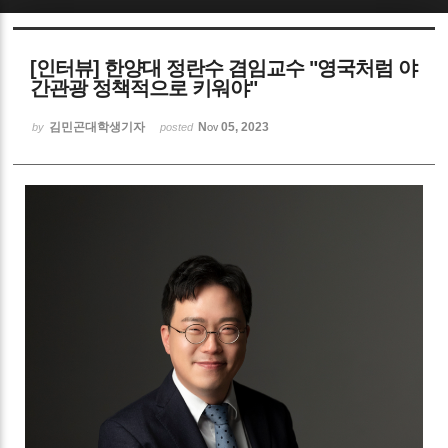
Sketchbook5, 스케치북5
[인터뷰] 한양대 정란수 겸임교수 "영국처럼 야
간관광 정책적으로 키워야"
김민곤대학생기자
Nov 05, 2023
by
posted
Sketchbook5, 스케치북5