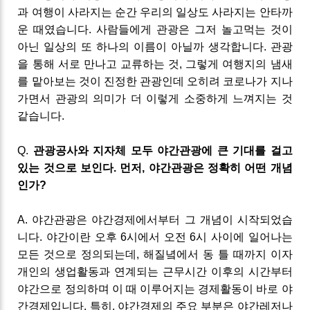
과 여행이 사라지는 순간 우리의 일상도 사라지는 안타까
운 때였습니다
.
사람들에게 관광은 그저
놀고먹는 것이
아닌 일상의 또 하나의 이름이 아닐까 생각합니다
.
관광
을 통해 서로 만나고 교류하는 것
,
그렇게 여행지의 냄새
를 맡아보는 것이 진정한 관광인데 오히려 코로나가 지나
가면서 관광의 의미가 더 이렇게 소중하게 느껴지는 것
같습니다
.
Q
.
관광공사와
지자체 모두
야간관광에 큰
기대를 걸고
있는 것으로 보인다
.
먼저
,
야간관광은
정확히 어떤 개념
인가
?
A
.
야간관광은 야간경제에서부터 그 개념이 시작되었습
니다
.
야간이란 오후
6
시에서 오전
6
시 사이에 일어나는
모든 것으로 정의되는데
,
해질녘에서 동 틀 때까지 이자
개인의 생업활동과 연계되는 근무시간 이후의 시간부터
야간으로 정의하며 이 때 이루어지는 경제활동이 바로
야
간경제입니다
.
특히
,
야간경제의 주요 부분은 야간레저나