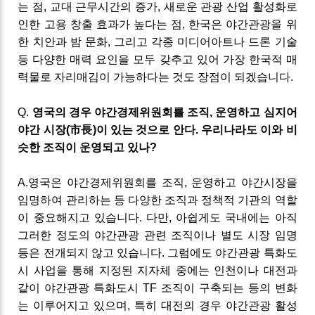
는 점
,
교대 근무시간의 증가
,
새로운 관광 산업 활성화로
인한 고용 창출 효과가 높다는 점
,
한국은 야간관광을 위
한 치안과
밤 문화
,
그리고 각종 미디어아트나
드론
기술
등 다양한 매력 요인을 모두 갖추고 있어 가장 한국적 매
력물로 자리매김이
가능하다는 것도 장점이 되겠습니다
.
Q
.
영국의
경우
야간경제위원회를
조직
,
운영하고
심지어
야간 시장
(
市長
)
이
있는
것으로
안다
.
우리나라도
이와
비
슷한
조직이
운영되고
있나
?
A
.
영국은 야간경제위원회를 조직
,
운영하고 야간시장을
임명하여 관리하는 등 다양한 조직과 정책적 기관의 역할
이 중요해지고 있습니다
.
다만
,
아쉽게도 국내에는 아직
그러한 정도의 야간관광 관련 조직이나 별도 시장 임명
등은 전개되지 않고 있습니다
.
그럼에도 야간관광 특화도
시 사업을 통해 지정된 지자체 중에는 인천이나 대전과
같이 야간관광 특화도시
TF
조직이 구축되는 등의 변화
는 이루어지고 있으며
,
특히 대전의 경우 야간관광 활성