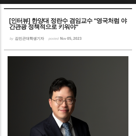
Sketchbook5, 스케치북5
[인터뷰] 한양대 정란수 겸임교수 "영국처럼 야
간관광 정책적으로 키워야"
김민곤대학생기자
Nov 05, 2023
by
posted
Sketchbook5, 스케치북5