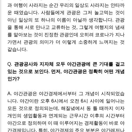
과 여행이 사라지는 순간 우리의 일상도 사라지는 안타까
운 때였습니다
.
사람들에게 관광은 그저
놀고먹는 것이
아닌 일상의 또 하나의 이름이 아닐까 생각합니다
.
관광
을 통해 서로 만나고 교류하는 것
,
그렇게 여행지의 냄새
를 맡아보는 것이 진정한 관광인데 오히려 코로나가 지나
가면서 관광의 의미가 더 이렇게 소중하게 느껴지는 것
같습니다
.
Q
.
관광공사와
지자체 모두
야간관광에 큰
기대를 걸고
있는 것으로 보인다
.
먼저
,
야간관광은
정확히 어떤 개념
인가
?
A
.
야간관광은 야간경제에서부터 그 개념이 시작되었습
니다
.
야간이란 오후
6
시에서 오전
6
시 사이에 일어나는
모든 것으로 정의되는데
,
해질녘에서 동 틀 때까지 이자
개인의 생업활동과 연계되는 근무시간 이후의 시간부터
야간으로 정의하며 이 때 이루어지는 경제활동이 바로
야
간경제입니다
.
특히
,
야간경제의 주요 부분은 야간레저나