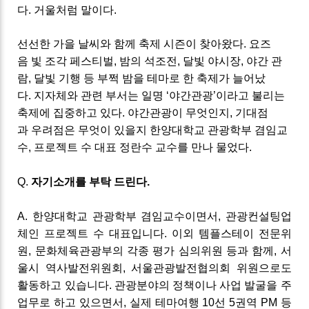
다. 거울처럼 말이다.
선선한 가을 날씨와 함께 축제 시즌이 찾아왔다
. 요즈
음
빛 조각
페스티벌
,
밤의 석조전
,
달빛 야시장
,
야간 관
람
,
달빛 기행 등
부쩍
밤을 테마로 한 축제가 늘어났
다
.
지자체와 관련 부서는 일명 ‘
야간관광’이라고 불리는
축제
에 집중하고 있다
.
야간관광이 무엇인지
,
기대점
과
우려점
은 무엇이 있을지 한양대학교 관광학부 겸임교
수
,
프로젝트 수 대표 정란수 교수를 만나 물었다
.
Q
.
자기소개를 부탁 드린다
.
A
.
한양대학교 관광학부 겸임교수이면서
,
관광컨설팅업
체인 프로젝트 수 대표입니다
.
이외 템플스테이 전문위
원
,
문화체육관광부의 각종 평가 심의위원 등과 함께
,
서
울시 역사발전위원회
,
서울관광발전협의회 위원으로도
활동하고 있습니다
.
관광분야의 정책이나 사업 발굴을 주
업무로 하고 있으면서
,
실제 테마여행
10
선
5
권역
PM
등