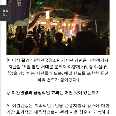
목록
열기
[이미지 촬영=대한민국청소년기자단 김민곤 대학생기자,
지난달
15
일 열린 서대문 문화재 야행제
8
夜 중 야설
(
夜
設
)
을 감상하는 시민들의 모습
.
예결 밴드를 포함한 퓨전
국악 밴드가 참여했다
.
]
Q
.
야간관광의
긍정적인
효과는
어떤
것이
있는지
?
A
.
야간관광은 지속적인
1
인당 관광지출액 감소에 대한
가장 효과적인
대응책으로서 관광 지출
창출이 가능하다