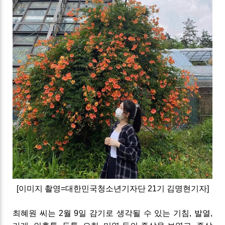
[이미지 촬영=대한민국청소년기자단 21기 김명현기자]
최혜원 씨는 2월 9일 감기로 생각될 수 있는 기침, 발열,