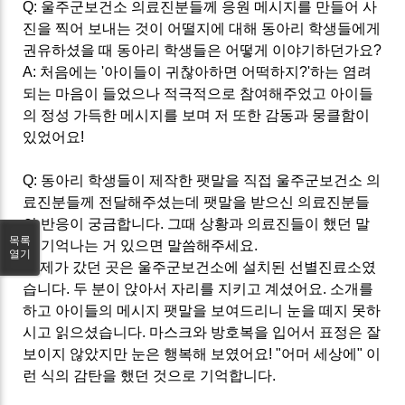
Q:
울주군보건소 의료진분들께 응원 메시지를 만들어 사
진을 찍어 보내는 것이 어떨지에 대해 동아리 학생들에게
권유하셨을 때 동아리 학생들은 어떻게 이야기하던가요
?
A:
처음에는
'
아이들이 귀찮아하면 어떡하지
?'
하는 염려
되는 마음이 들었으나 적극적으로 참여해주었고 아이들
의 정성 가득한 메시지를 보며 저 또한 감동과 뭉클함이
있었어요
!
Q:
동아리 학생들이 제작한 팻말을 직접 울주군보건소 의
료진분들께 전달해주셨는데 팻말을 받으신 의료진분들
의 반응이 궁금합니다
.
그때 상황과 의료진들이 했던 말
목록
중 기억나는 거 있으면 말씀해주세요
.
열기
A:
제가 갔던 곳은 울주군보건소에 설치된 선별진료소였
습니다
.
두 분이 앉아서 자리를 지키고 계셨어요
.
소개를
하고 아이들의 메시지 팻말을 보여드리니 눈을 떼지 못하
시고 읽으셨습니다
.
마스크와 방호복을 입어서 표정은 잘
보이지 않았지만 눈은 행복해 보였어요
! "
어머 세상에
"
이
런 식의 감탄을 했던 것으로 기억합니다
.