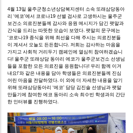
4
월
13
일 울주군청소년상담복지센터 소속 또래삼당동아
리
‘
에코
’
에서 코로나
19
선별 검사로 고생하시는 울주군
보건소 의료진분들께 감사와 응원 메시지가 담긴 팻말과
간식을 드리는 따뜻한 모습이 보였다
.
팻말의 문구에는
‘
코로나
19
종식을 위해 최선을 다해 주시는 의료진분들
이 계셔서 오늘도 든든합니다
.
저희는 감사하는 마음을
가지고 사회적 거리두기 캠페인에 열심히 참여하겠습니
다
!
울주군 또래상담 동아리 에코가 울주군보건소 선생님
들을 포함한 모든 의료진을 응원합니다
!
우리 함께 이겨
내요
!’
와 같은 내용을 담아 학생들은 의료진분들께 진심
어린 마음을 전달하였다
.
이 외에 더 자세한 내용을 알기
위해 또래삼당동아리
‘
에코
’
담당 김진솔 선생님과 팻말
만들기에 참여한 에코 동아리 소속 최수빈 학생과의 간단
한 인터뷰를 진행하였다
.