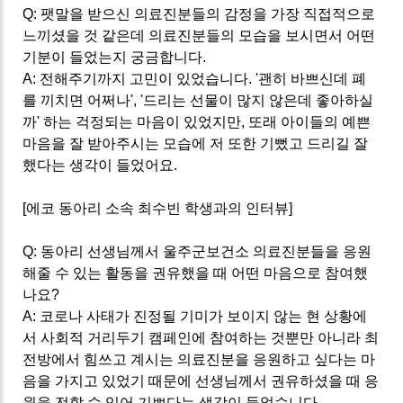
Q:
팻말을 받으신 의료진분들의 감정을 가장 직접적으로
느끼셨을 것 같은데 의료진분들의 모습을 보시면서 어떤
기분이 들었는지 궁금합니다
.
A:
전해주기까지 고민이 있었습니다
. '
괜히 바쁘신데 폐
를 끼치면 어쩌나
', '
드리는 선물이 많지 않은데 좋아하실
까
'
하는 걱정되는 마음이 있었지만, 또래 아이들의 예쁜
마음을 잘 받아주시는 모습에 저 또한 기뻤고 드리길 잘
했다는 생각이 들었어요.
[
에코 동아리 소속 최수빈 학생과의 인터뷰
]
Q:
동아리 선생님께서 울주군보건소 의료진분들을 응원
해줄 수 있는 활동을 권유했을 때 어떤 마음으로 참여했
나요
?
A:
코로나 사태가 진정될 기미가 보이지 않는 현 상황에
서 사회적 거리두기 캠페인에 참여하는 것뿐만 아니라 최
전방에서 힘쓰고 계시는 의료진분을 응원하고 싶다는 마
음을 가지고 있었기 때문에 선생님께서 권유하셨을 때 응
원을 전할 수 있어 기쁘다는 생각이 들었습니다
.