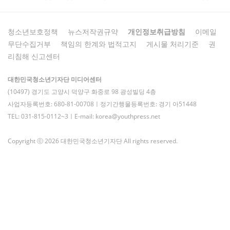
청소년보호정책
뉴스저작권규약
개인정보취급방침
이메일
무단수집거부
책임의 한계와 법적고지
게시물 처리기준
권
리침해 신고센터
대한민국청소년기자단 미디어센터
(10497) 경기도 고양시 덕양구 화중로 98 광성빌딩 4층
사업자등록번호: 680-81-00708ㅣ정기간행물등록번호: 경기 아51448
TEL: 031-815-0112~3ㅣE-mail: korea@youthpress.net
Copyright ⓒ 2026 대한민국청소년기자단 All rights reserved.