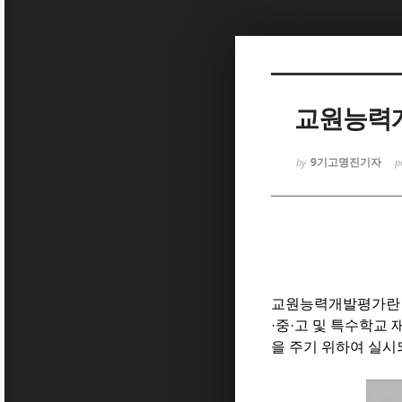
Sketchbook5, 스케치북5
교원능력개
9기고명진기자
by
p
Sketchbook5, 스케치북5
교원능력개발평가란 2
·
중
·
고 및 특수학교 
을 주기 위하여 실시