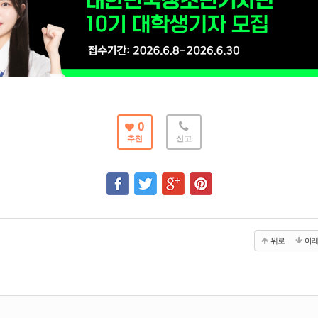
0
추천
신고
위로
아