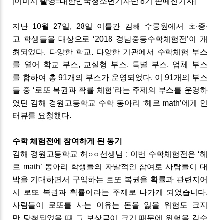
[
이미지
촬영
=
대한민국청소년기자단
8
기
손예진기자
]
지난
10
월
27
일
, 28
일
이틀간
김해
수릉원에서
초
∙
중
∙
고
학생들을
대상으로
‘2018
경남
중등
수학
체험전
’
이
개
최되었다
.
다양한
학교
,
다양한
기관에서
수학체험
부스
를
열어
학교
부스
,
교실형
부스
,
특별
부스
,
업체
부스
를
합하여
총
91
개의
부스가
운영되었다
.
이
91
개의
부스
들
중
‘
로또
복권과
확률
체험
’
라는
주제의
부스를
운영하
였던
김해
경원고등학교
수학
동아리
‘
헤르
math’
에게
인
터뷰를
요청했다
.
수학
체험전에
참여하게
된
동기
김해
경원고등학교
허
○○
선생님
:
이번
수학체험전은
‘
헤
르
math’
동아리
학생들의
자발적인
참여로
사람들이
대
박을
기대하면서
구입하는
로또
복권을
확률과
관련지어
서
로또
복권과
확률이라는
주제로
나가게
되었습니다
.
사람들이
로또를
사는
이유는
돈을
잃을
위험도
크지
만
당첨되었을
때
그
보상금이
크기
때문에
위험을
감수