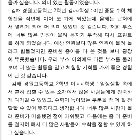
을까
싶습니다
.
의미
있는
활동이었습니다
.
-
김해
경원고등학교
2
학년
김
○○
학생
:
이번
중등
수학 체
험전을
작년에
이어
또
가게
되었는데
올해는
근처에
서
열리게
되어
더
의미
있었던
것
같습니다
.
저희
부스
에
너무
많은
인원이
몰려
용지가
부족해
다시
프린트
를
하게
되었습니다
.
예상
인원보다
많은
인원이
몰려
놀
라고
힘들었지만
준비한
종이를
다
쓴
것을
보니
굉장
히
뿌듯했습니다
.
우리
부스
이외에도
다른
부스를
둘러
보며
더
많은
활동을
알고
체험할
기회를
가져
좋은
경험
이
된
것
같습니다
.
-
김해
경원고등학교
2
학년
이
○○
학생
:
일상생활
속에
서
흔히
접할
수
있는
소재여서
많은
사람들에게
친숙하
게
다가갈
수
있었고
,
수학이
녹아있는
부분을
좀
더
잘
전
달할
수
있어
뜻깊다고
생각합니다
.
너무
많은
사람이
몰
려
준비가
미흡했던
점이
아쉬웠고
,
다음에는
좀
더
준비
를
철저히
해서
더
많은
사람들이
수학을
접할
수
있게
하
고
싶습니다
.