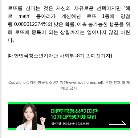
로또를
산다는
것은
자신의
자유로운
선택이지만
‘
헤
르
math’
동아리가
계산해낸
로또
1
등에
당첨
될
0.000012274%
의
낮은
확률
,
예측
불가능한
행운을
위
해
로또에
중독이
되는
상황까지는
일어나지
않길
바란
다
.
[
대한민국청소년기자단
사회부
=8
기
손예진기자
]
Copyright ⓒ 대한민국청소년기자단(www.youthpress.net), 무단 전재 및 재
배포 금지