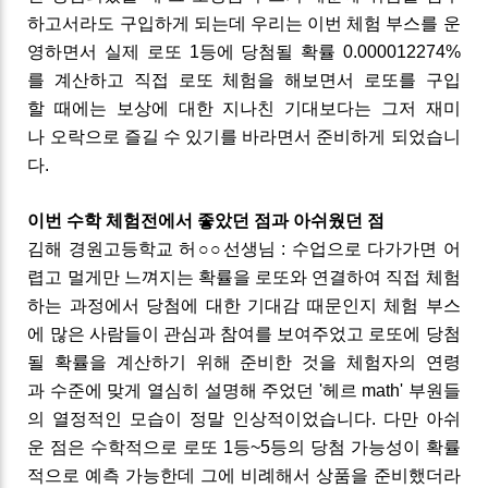
하고서라도
구입하게
되는데
우리는
이번
체험
부스를
운
영하면서
실제
로또
1
등에
당첨될
확률
0.000012274%
를
계산하고
직접
로또
체험을
해보면서
로또를
구입
할
때에는
보상에
대한
지나친
기대보다는
그저
재미
나
오락으로
즐길
수
있기를
바라면서
준비하게
되었습니
다
.
이번
수학
체험전에서
좋았던
점과
아쉬웠던
점
김해
경원고등학교
허
○○
선생님
:
수업으로
다가가면
어
렵고
멀게만
느껴지는
확률을
로또와
연결하여
직접
체험
하는
과정에서
당첨에
대한
기대감
때문인지
체험
부스
에
많은
사람들이
관심과
참여를
보여주었고
로또에
당첨
될
확률을
계산하기
위해
준비한
것을
체험자의
연령
과
수준에
맞게
열심히
설명해
주었던
'헤르 math'
부원들
의
열정적인
모습이
정말
인상적이었습니다
.
다만
아쉬
운
점은
수학적으로
로또
1
등
~5
등의
당첨
가능성이
확률
적으로
예측
가능한데
그에
비례해서
상품을
준비했더라