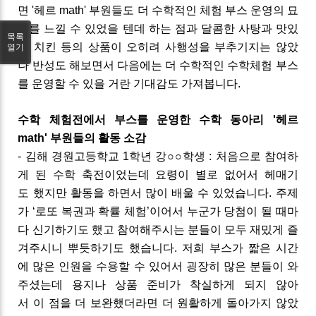
면
'헤르 math'
부원들도
더
수학적인
체험
부스
운영의
묘
미를
느낄
수
있었을
텐데
하는
점과
달콤한
사탕과
맛있
목록
는
치킨
등의
상품이
오히려
사행성을
부추기지는
않았
열기
나
반성도
해보면서
다음에는
더
수학적인
수학체험
부스
를
운영할
수
있을
거란
기대감도
가져봅니다
.
수학
체험전에서
부스를
운영한
수학
동아리
'
헤르
math'
부원들의
활동
소감
-
김해
경원고등학교
1
학년
강
○○
학생
:
처음으로
참여하
게
된
수학
축전이었는데
요령이
별로
없어서
헤매기
도
했지만
활동을
하면서
많이
배울
수
있었습니다
.
주제
가
‘
로또
복권과
확률
체험
’
이어서
누군가
당첨이
될
때마
다
신기하기도
했고
참여해주시는
분들이
모두
재밌게
즐
겨주시니
뿌듯하기도
했습니다
.
저희
부스가
짧은
시간
에
많은
인원을
수용할
수
있어서
굉장히
많은
분들이
와
주셨는데
용지나
상품
준비가
착실하게
되지
않아
서
이
점을
더
보완했더라면
더
원활하게
돌아가지
않았