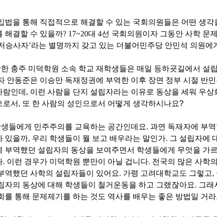
입법을 통해 직접적으로 해결할 수 있는 국회의원들은 어떤 생각
 해결할 수 있을까
? 17~20
대
4
선 국회의원이자 그동안 사학 문제
 저승사자
’
라는 별명까지 갖고 있는 더불어민주당 안민석 의원에
함한 충주 미덕학원 소속 학교 재학생들은 매일 등하굣길에서 설
자 안동준은 이승만 독재정권에 부역한 이후 장면 정부 시절 반
사람인데
,
이런 사람을 단지 설립자라는 이유로 동상을 세워 우
으로서
,
또 한 사람의 성인으로서 어떻게 생각하시나요?
학생들에게 민주주의를 교육하는 공간인데요
.
과연 독재자에 부역
가 있을까
,
우리 학생들이 뭘 보고 배우라는 말인가
.
그 설립자에 
에 부역했던 설립자의 동상을 보여주면서 학생들에게 무엇을 가
다
.
이런 경우가 미덕학원 뿐만이 아닐 겁니다
.
전국의 많은 사학의
 부역했던 사학의 설립자들이 있어요
.
가령 고려대학교도 그렇고
,
설립자의 동상에 대해 학생들이 철거운동을 하고 그랬잖아요
.
그래
회를 통해 문제제기를 하는 것도 역사를 배우는 좋은 방법일 거