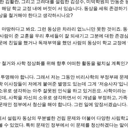
한 김활란
,
그리고 고려대를 설립한 김성수
,
미덕학원의 안동준 
해당 학교 교정 내에 버젓이 서 있습니다
.
동상을 세워 존경하기
동상을 철거해야 한다고 생각하시나요?
게 마땅하다고 봐요
.
그런 동상은 차라리 없느니만 못한 것이죠
.
동
 사람이 준 교훈을 우리 후세들이 잘 되새기고 그분에 대한 존경
문에 친일을 했거나 독재부역을 했던 사람의 동상이 학교 교정에 
 철거와 사학 정상화를 위해 향후 어떠한 활동을 펼치실 계획인
 투명해야 합니다
.
그래서 저는 그동안 비리사학의 부정부패 문제
학 이사장들이 저에게 붙여준 별명도 있는데 그게
‘
저승사자
’
입니
소유로 생각하는 아주 잘못된 인식을 하고 있거든요
.
사학이라는 
인데
,
사학을 자신의 소유로 생각하면서 이 개념을 부정하고
,
가족
문재인 정부에서 청산을 해야 합니다
.
그런 일에 앞장서겠습니다
.
에서 설립자 동상의 무분별한 건립 문제와 더불어 다양한 사립학
볼 수 있었다
.
특히 문재인 정부에서 이 문제를 청산하겠다는 말이