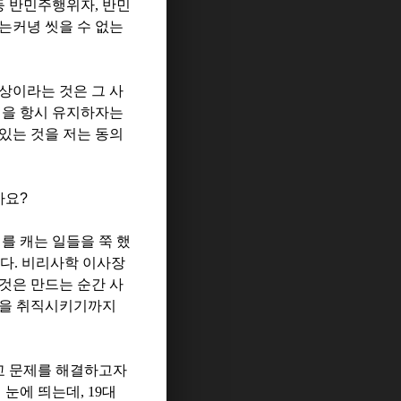
등 반민주행위자
,
반민
는커녕 씻을 수 없는
상이라는 것은 그 사
심을 항시 유지하자는
있는 것을 저는 동의
가요?
를 캐는 일들을 쭉 했
다
.
비리사학 이사장
것은 만드는 순간 사
을 취직시키기까지
교 문제를 해결하고자
 눈에 띄는데
, 19
대