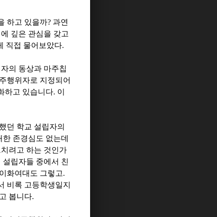
을 하고 있을까
?
과연
에 깊은 관심을 갖고
게 직접 물어보았다
.
립자의 동상과 마주칩
민주행위자로 지정되어
상화하고 있습니다
.
이
했던 학교 설립자의
대한 존경심도 없는데
르치려고 하는 것인가
 설립자들 중에서 친
이화여대도 그렇고
.
서 비록 고등학생일지
라고 봅니다
.