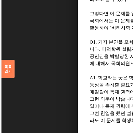
그렇다면 이 문제를 
국회에서는 이 문제를
활동하여
‘
비리사학
Q1.
기자 본인을 포
니다
.
미덕학원 설립
공민권을 박탈당한 
에 대해서 국회의원
목록
열기
A1.
학교라는 곳은 
동상을 존치할 필요
매일같이 독재 권력
그런 의문이 남습니
일이나 독재 권력에
그런 친일을 했던 
라도 이 문제를 학생