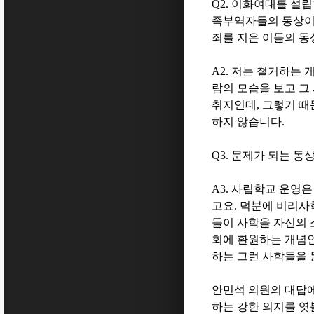
Q2.
이화여대를 설립
족부역자들의 동상이 
죄를 지은 이들의 
A2.
저는 철거하는 
람의 모습을 보고 그
취지인데
,
그렇기 때
하지 않습니다
.
Q3.
문제가 되는 동상
A3.
사립학교 운영은
고요
.
덕분에 비리사
들이 사학을 자신의 
회에 환원하는 개념
하는 그런 사학들을 
안민석 의원의 대답
하는 강한 의지를 엿