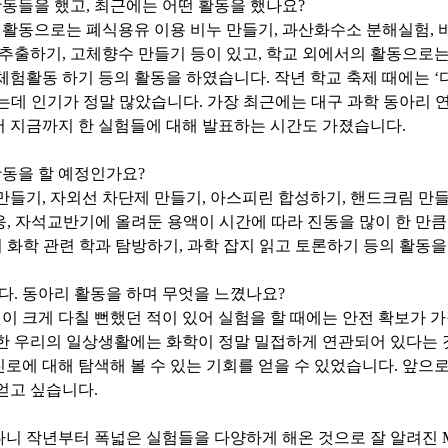
활동들을 했고
,
최근에는 어떤 활동을 했나요
?
내 활동으로는 폐식용유 이용 비누 만들기
,
과산화수소 분해실험
,
 추출하기
,
고체향수 만들기 등이 있고
,
학교 외에서의 활동으로는
 체험활동 하기 등의 활동을 하였습니다
.
작년 학교 축제 때에는
‘
는데 인기가 정말 많았습니다
.
가장 최근에는 대구 과학 동아리 
서 지금까지 한 실험들에 대해 발표하는 시간도 가졌습니다
.
활동을 할 예정인가요
?
만들기
,
자외선 차단제 만들기
,
아스피린 합성하기
,
핸드크림 만
응
,
자석교반기에 올려둔 용액이 시간에 따라 진동을 많이 한 만큼
 화학 관련 학과 탐방하기
,
과학 잡지 읽고 토론하기 등의 활동을
다
.
동아리 활동을 하며 무엇을 느꼈나요
?
원이 크게 다칠 뻔했던 적이 있어 실험을 할 때에는 안전 확보가 
한 우리의 일상생활에는 화학이 정말 밀접하게 연관되어 있다는 
로에 대해 탐색해 볼 수 있는 기회를 얻을 수 있었습니다
.
앞으로
 얻고 싶습니다
.
나니 작년부터 폭넓은 실험들을 다양하게 해온 것으로 잘 알려진