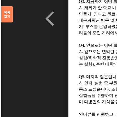
Q3.
지금까지 어떤 
A.
저희가 한 학교 
목록
만들기
,
인디고 원료
열기
대구과학관 방문 및
기
’
부스를 운영하였
리들이 모인 자리에
Q4.
앞으로는 어떤 
A.
앞으로는 연막탄 
실험
(
화학적 진동반
는 실험
),
주변 대학의
Q5.
마지막 질문입니
A.
먼저
,
실험 중 부
몸소 느꼈습니다
.
또
실험들을 수행하며 진
며 다방면의 지식을
인터뷰를 진행하고 