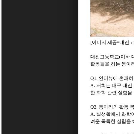
[
이미지 제공
=
대진
대진고등학교
(
이하 
활동들을 하는 동아
Q1.
인터뷰에 흔쾌히
A.
저희는 대구 대진
한 화학 관련 실험을
Q2.
동아리의 활동 
A.
실생활에서 화학이
려운 독특한 실험을