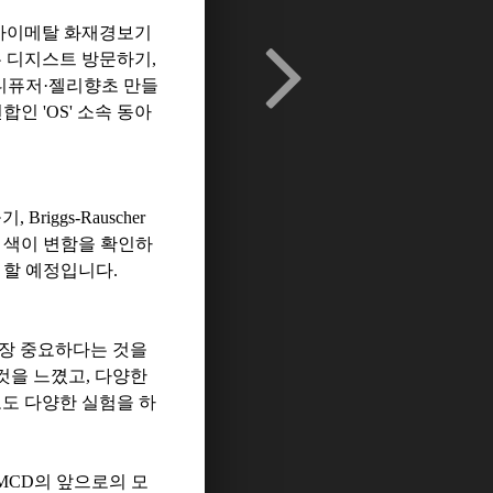
바이메탈 화재경보기
 디지스트 방문하기
,
디퓨저
·
젤리향초 만들
연합인
'OS'
소속 동아
들기
, Briggs-Rauscher
 색이 변함을 확인하
 할 예정입니다
.
가장 중요하다는 것을
것을 느꼈고
,
다양한
도 다양한 실험을 하
MCD
의 앞으로의 모