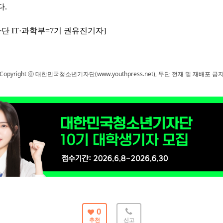
다
.
자단
IT·
과학부
=7
기 권유진기자
]
Copyright ⓒ 대한민국청소년기자단(www.youthpress.net), 무단 전재 및 재배포 금
0
추천
신고