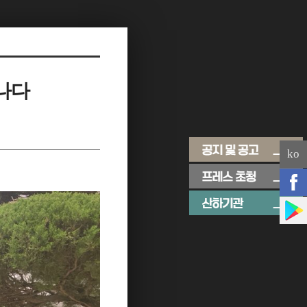
나다
ko