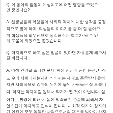
Q.
이
동아리
활동이
예성여고에
어떤
영향을
주었으
면
좋겠나요
?
A.
선생님들과
학생들이
사회적
약자에
대한
생각을
긍정
적으로
많이
하며
,
학생들의
이야기를
좀
더
잘
들어주
며
학생들을
최우선으로
생각해주는
학교가
될
수
있
게
도움이
되었으면
좋겠습니다
.
Q.
마지막으로
하고
싶은
말씀이
있다면
자유롭게
해주시
길
바랍니다
.
A.
여성
인권을
둘러싼
문제
,
학생
인권에
관한
논쟁
.
아직
도
우리
사회에서는
사회적
약자는
제대로
존중받지
못하
지만
사회적으로
강자의
위치에
놓인
사람들은
잘
모릅니
다
.
약자는
약자이길
원해서
약자가
된
것이
아닙니다
.
살
아가는
환경에
의해서
,
몸에
익숙해진
관습에
의해서
자
연스럽게
약자라고
인식이
됩니다
.
사회적
약자와
강자이
기
이전에
모두
동등한
사람으로서의
대우를
받아야
하지