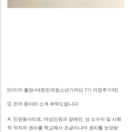
[
이미지
촬영
=
대한민국청소년기자단
7
기
이정주기자
]
Q.
먼저
동아리
소개
부탁드립니다
.
A.
인권동아리로
,
여성인권과
장애인
,
성 소수자
및
사회
적
약자의
권리를
학교에서
조금이나마
권리를
보장
받