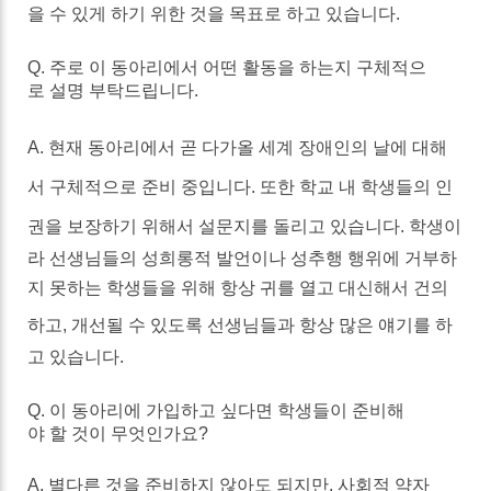
을
수
있게
하기
위한
것을
목표로
하고
있습니다
.
Q.
주로
이
동아리에서
어떤
활동을
하는
지
구체적으
로
설명
부탁드립니다
.
A.
현재
동아리에서
곧
다가올
세계
장애인의
날에
대해
서
구체적으로
준비
중입니다
.
또한
학교
내
학생들의
인
권을
보장하기
위해서
설문지를
돌리고
있습니다
.
학생이
라
선생님들의
성희롱
적
발언이나
성추행
행위에
거부하
지
못하는
학생들을
위해
항상
귀를
열고
대신해서
건의
하고
,
개선될
수
있도록
선생님들과
항상
많은
얘기를
하
고
있습니다
.
Q.
이
동아리에
가입하고
싶다면
학생들이
준비해
야
할
것이
무엇인가요
?
A.
별
다른
것을
준비하지
않아도
되지만
,
사회적
약자