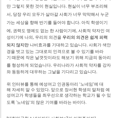
만
그렇지
못
한
것이
현실입니다
.
현실이
너무
부조리해
서
,
당장
우리
모두가
살아갈
사회가
너무
막막해서
누군
가는
세상을
향해
반기를
들어야
합니다
.
아직
학생이기
에
,
권력도
명예도
없는
한
사람이기에
,
사회적
약자인
여
성이기에
나의
,
우리의
의견을
우리의 의견은 쉽게 피력
되지 않지만
나비효과를
기대하고
있습니다
.
사회가
색안
경을
벗고
있는
그대로의
인격으로
볼
수
있기를
바라
기
때문에
작은
날갯짓이라도
해보기
위해
지금의
동아리
를
형성하게
되었습니다
.
우리나라가
사회적
약자를
강자
와
동등하게
대우하는
그날을
기다리고
있습니다
.
위
인
터뷰를
통해
예성여고 인권동아리
‘
노네임
’
에
대
해
자세히
알
수
있었다
.
앞으로
장서현
학생의
말처럼
예
성여고가
학생들을
최우선으로
생각하는
학교가
될
수
있
도록
'
노네임
‘
의
많은
기여를
바라는
바이다
.