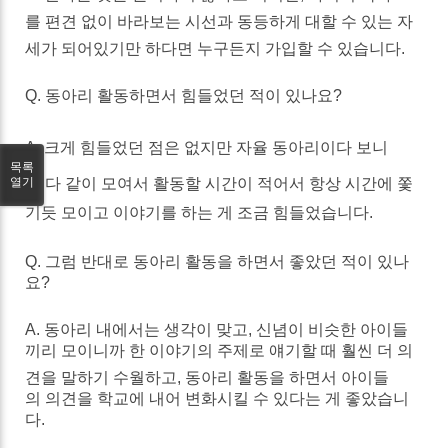
를
편견
없이
바라보는
시선과
동등하게
대할
수
있는
자
세가
되어있기만
하다면
누구든지
가입할
수
있습니다
.
Q.
동아리
활동하면서
힘들었던
적이
있나요
?
A.
크게
힘들었던
점은
없지만
자율
동아리이다
보니
목록
열기
까
다
같이
모여서
활동할
시간이
적어서
항상
시간에
쫓
기듯
모이고
이야기를
하는
게
조금
힘들었습니다
.
Q.
그럼
반대로
동아리
활동을
하면서
좋았던
적이
있나
요
?
A. 동
아리
내에서는
생각이
맞고
,
신념이
비슷한
아이들
끼리
모이니까
한
이야기의
주제로
얘기할
때
훨씬
더
의
견을
말하기
수월하고
,
동아리
활동을
하면서
아이들
의
의견을
학교에
내어
변화시킬
수
있다는
게
좋았습니
다
.