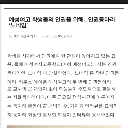
Sketchbook5, 스케치북5
예성여고 학생들의 인권을 위해...인권동아리
‘노네임’
9기이정주기자
Jun 05, 2018
by
posted
Sketchbook5, 스케치북5
학생들
사이에서
인권에
대한
관심이
높아지고
있는
요
즘
,
올해
예성여자고등학교(이하 예성여고)에서는
인권
동아리인
‘
노네임
’
이
창설
되었다
. ‘
노네임
’은
작년
인권동
아리
‘
키루스
’
에
이은
예성여고의
두
번째
인권동아리
로
교사의
큰
개입이
없이
학생들이
주도적으로
활동하
는
자율동아리이다
.
매주
금요일
점심시간에
이루어지
는
동아리
활동이
끝난
방과
후
,
기자가
인터뷰를
요청하
자
동아리
회장인
장서현
학생이
인터뷰에
응해주었다
.