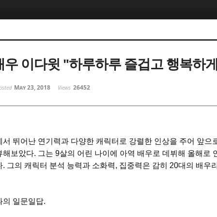
 배우 이다윗 "하루하루 즐겁고 행복하게
May 23, 2018
26452
osted
Views
에서 뛰어난 연기력과 다양한 캐릭터로 강렬한 인상을 주어 앞으
뷰해보았다
.
그는
9
살의 어린 나이에 아역 배우로 데뷔해 올해로 
다
.
그의 캐릭터 분석 능력과 소화력
,
집중력은 감히
20
대의 배우라
과의 일문일답.