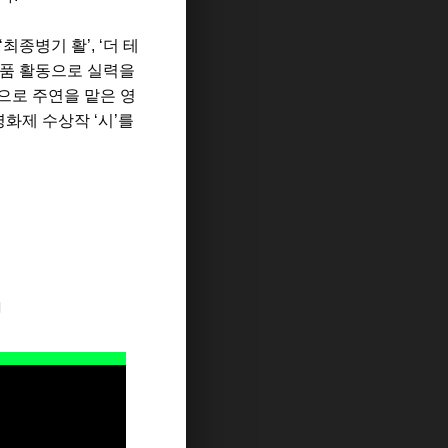
‘
최종병기 활
’, ‘
더 테
작품 활동으로 실력을
으로 주연을 맡은 영
칸영화제 수상작
‘
시
’
를
지