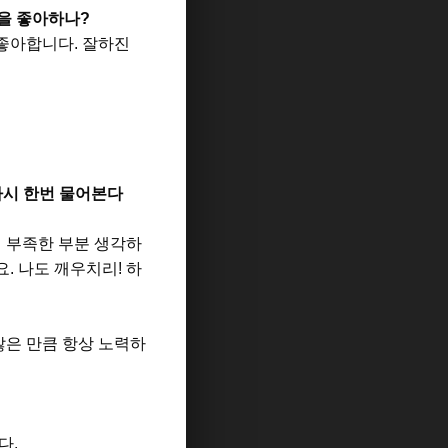
것을 좋아하나
?
 좋아합니다
.
잘하진
다시 한번 물어본다
 부족한 부분 생각하
요
.
나도 깨우치리
!
하
많은 만큼 항상 노력하
시다
.