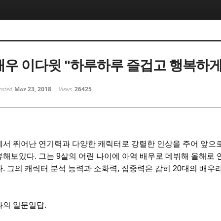
 배우 이다윗 "하루하루 즐겁고 행복하게
May 23, 2018
26425
osted
Views
에서 뛰어난 연기력과 다양한 캐릭터로 강렬한 인상을 주어 앞으
뷰해보았다
.
그는
9
살의 어린 나이에 아역 배우로 데뷔해 올해로 
다
.
그의 캐릭터 분석 능력과 소화력
,
집중력은 감히
20
대의 배우라
과의 일문일답.