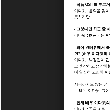
-
작품
OST
를 부르거
이다윗
:
음악을 많이
못하지만
.
- 그렇다면 최근 즐
이다윗
:
최근에는
An
-
과거 인터뷰에서 롤
면
? (
배우 이다윗의
이다윗
:
박정민이 갑
고 생각하고 생각하는
며 열심히 고민하며
지금까지도 많은 성과
는 배우 이다윗
.
그에
-
현재 배우 이다윗의
이다윗
:
꿈은 어릴 