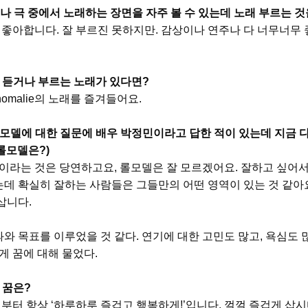
나 극 중에서 노래하는 장면을 자주 볼 수 있는데 노래 부르는 
 좋아합니다
.
잘 부르진 못하지만
.
감상이나 연주나 다 너무너무
겨 듣거나 부르는 노래가 있다면
?
omalie
의 노래를 즐겨들어요
.
모델에 대한 질문에 배우 박정민이라고 답한 적이 있는데 지금 
 롤모델은
?)
이라는 것은 당연하고요
,
롤모델은 잘 모르겠어요
.
잘하고 싶어서
데 확실히 잘하는 사람들은 그들만의 어떤 영역이 있는 것 같아
 삽니다
.
와 목표를 이루었을 것 같다
.
연기에 대한 고민도 많고
,
욕심도 
게 꿈에 대해 물었다
.
 꿈은
?
때부터 항상
‘
하루하루 즐겁고 행복하게
!’
입니다
.
껄껄 즐겁게 삽