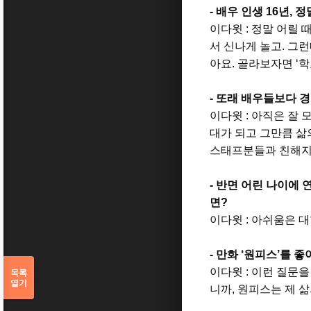
-
배우 인생
16
년
,
정
이다윗
:
정말 어릴 
서 신나게 놀고
.
그런
아요
.
골라보자면
‘
학
- 또래 배우들보다 
이다윗
:
아직은 잘 
대가 되고 그만큼 
스태프분들과 친해지
- 반면 어린 나이에
면
?
이다윗
:
아쉬움은 대
-
만화
‘
원피스
’
를 좋
이다윗
:
이런 질문을
목록
열기
니까
,
원피스는 제 삶