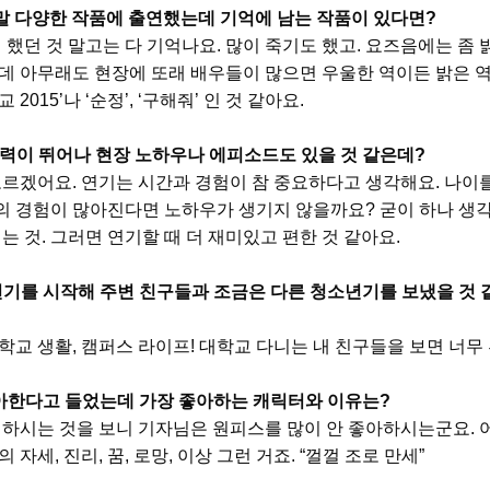
말 다양한 작품에 출연했는데 기억에 남는 작품이 있다면
?
때 했던 것 말고는 다 기억나요
.
많이 죽기도 했고
.
요즈음에는 좀 
데 아무래도 현장에 또래 배우들이 많으면 우울한 역이든 밝은 역
교
2015
’
나
‘
순정
’,
‘
구해줘
’
인 것 같아요
.
경력이 뛰어나 현장 노하우나 에피소드도 있을 것 같은데
?
모르겠어요
.
연기는 시간과 경험이 참 중요하다고 생각해요
.
나이를
삶의 경험이 많아진다면 노하우가 생기지 않을까요
?
굳이 하나 생
는 것
.
그러면 연기할 때 더 재미있고 편한 것 같아요
.
 연기를 시작해 주변 친구들과 조금은 다른 청소년기를 보냈을 것 
학교 생활
,
캠퍼스 라이프
!
대학교 다니는 내 친구들을 보면 너무
아한다고 들었는데 가장 좋아하는 캐릭터와 이유는
?
 하시는 것을 보니 기자님은 원피스를 많이 안 좋아하시는군요
.
의 자세
,
진리
,
꿈
,
로망
,
이상 그런 거죠
. “
껄껄 조로 만세
”