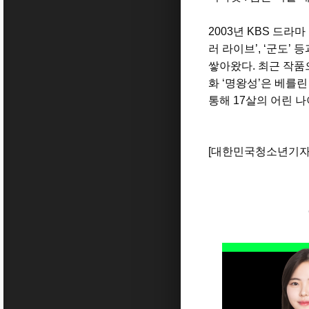
2003
년
KBS
드라마
러 라이브
’, ‘
군도
’
등
쌓아왔다
.
최근 작
화
‘
명왕성
’
은 베를린
통해
17
살의 어린 나
[
대한민국청소년기자