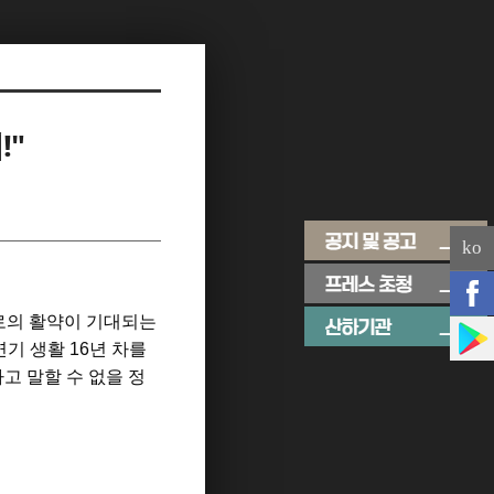
!"
ko
로의 활약이 기대되는
연기 생활
16
년 차를
고 말할 수 없을 정