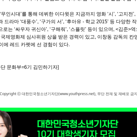
‘
무인시대
’
를 통해 데뷔한 이다윗은 지금까지 영화
‘
시
’, ‘
고지전
’, 
과 드라마
‘
대풍수
’, ‘
구가의 서
’, ‘
후아유
-
학교
2015’
등 다양한 
품으로는
‘
싸우자 귀신아
’, ‘
구해줘
’, ‘
스플릿
’
등이 있으며
, <
김준
>
역
 국제영화제 심사위원 상을 받은 경력이 있고, 이창동 감독의 
이에 레드 카펫에 선 경험이 있다
.
단 문화부
=6
기 김민하기자
]
Copyright ⓒ 대한민국청소년기자단(www.youthpress.net), 무단 전재 및 재배포 금