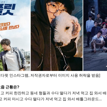
이다윗 인스타그램
,
저작권자로부터 이미지 사용 허락을 받음
]
요즘 근황은
?
먹고 커피 한잔하고 동네 형들과 수다 떨다가 저녁 먹고 집 와서
고 커피 마시고 수다 떨다가 저녁 먹고 집 와서 배틀그라운드
...