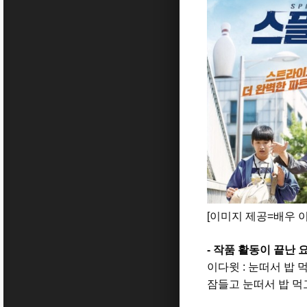
[
이미지 제공
=
배우 
-
작품 활동이 끝난 
이다윗
:
눈떠서 밥 
잠들고 눈떠서 밥 먹