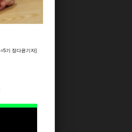
다윤기자]
지