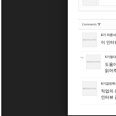
'3'
Comments
6기 마준
이 인터
5기정
도움이
읽어주
6기김민하
직업의 
인터뷰 