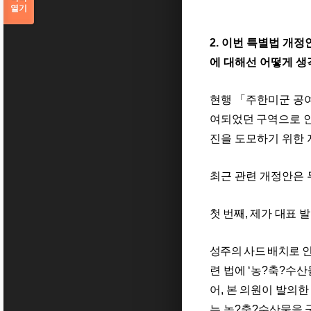
열기
2.
이번 특별법 개정
에 대해선 어떻게 
현행
「
주한미군 공여
여되었던 구역으로 인
진을 도모하기 위한 
최근 관련 개정안은
첫 번째
,
제가 대표 발
성주의 사드 배치로 
련 법에
‘
농
?
축
?
수산
어
,
본 의원이 발의한
는
농
?
축
?
수산물
을 