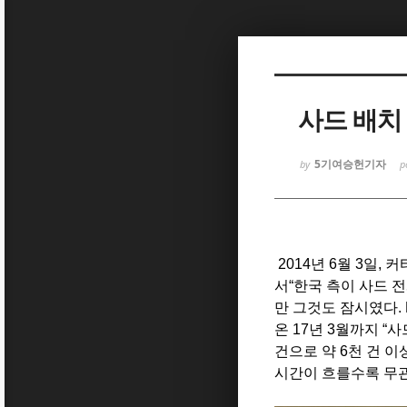
Sketchbook5, 스케치북5
사드 배치
5기여승헌기자
by
p
Sketchbook5, 스케치북5
2014
년
6
월
3
일
,
커
서
“
한국 측이 사드 
만
그것도 잠시였다
.
온
17
년
3
월까지
“
사
건으로 약
6
천 건 이
시간이 흐를수록 무