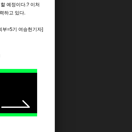
여할 예정이다
.
? 이처
력하고 있다.
부=5기 여승헌기자]
지