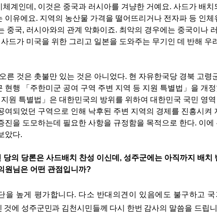
기체계인데
,
이것은 중국과 러시아를 겨냥한 거예요
.
사드가 배치
는 이유에요
.
지역의 농산물 가격을 떨어뜨리거나 전자파 등 인체
는 중국, 러시아와의 관계 악화이죠
.
최악의 경우에는 중국이나 
.
사드가 미국을 위한 그리고 일본을 도와주는 무기인 데 반해 우
오른 것은 촛불만 있는 것은 아니었다
.
현 자유한국당 경북 고령
근 현행
「
주한미군 공여 구역 주변 지역 등 지원 특별법
」
을 개
등 지원 특별법
」은 대한민국의 방위를 위하여 대한민국 국민 영역
공여되었던 구역으로 인해 낙후된 주변 지역의 경제를 진흥시켜 
증진을 도모하는데 필요한 사항을 규정함을 목적으로 한다. 이에
보았다.
 당의 당론은 사드배치 찬성
이신데
,
성주군에는 아직까지 배치 
의원님은 어떤 관점입니까
?
단을 높게 평가합니다
.
다소 반대의견이 있음에도 불구하고
국
 것에 성주군민과 김천시민들께 다시 한번 감사의 말씀을
드립