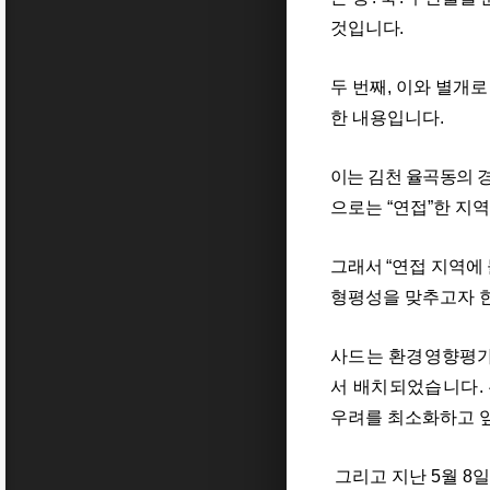
것입니다
.
두 번째
,
이와 별개로
한 내용입니다
.
이는 김천 율곡동의 
으로는
“
연접
”
한 지
그래서
“
연접 지역에
형평성을 맞추고자 
사드는 환경영향평가
서 배치되었습니다
.
우려를 최소화하고 
그리고 지난
5
월
8
일