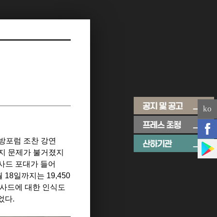
ko
방포럼 조찬 강연
지 문제가 불거졌지
사드 포대가 들어
월
18
일까지는
19,450
 사드에 대한 인식도
었다
.