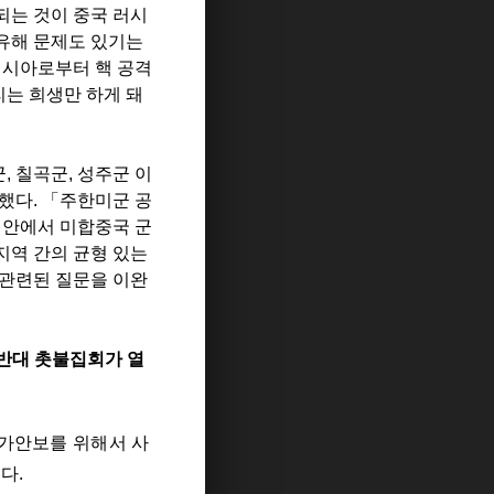
되는 것이 중국 러시
유해 문제도 있기는
러시아로부터 핵 공격
리는 희생만 하게 돼
군
,
칠곡군
,
성주군 이
정했다
.
「
주한미군 공
 안에서 미합중국 군
지역 간의 균형 있는
 관련된 질문을 이완
반대 촛불집회가 열
가안보를 위해서
사
니다
.