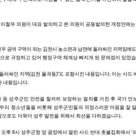
 이철우 의원이 대표 발의하고 본 의원이 공동발의한 개정안에는 
경우 공여 구역이 되는 김천시 농소면과 남면에 둘러싸인 지역임에
역으로 규정하고 있어 행정구역 체계상 빠지게 된 문제점이 있었
 둘러싸인 지역
(
김천 율곡동
)”
도 포함시킨 내용입니다
.
이는 사드 
한 내용입니다
.
 등 성주군민 안전을 철저히 보장하는 절차를 거친 후 국가
안
우리 청소년들을 비롯해 성주군민들의
걱정스러운 마음을 잘 
앞으로도 더욱더 성주 발전을 위해서 최선을 다하겠습니다
.
 오후
8
시 성주군청 앞 광장에서 열린 사드 반대 촛불집회에서
‘