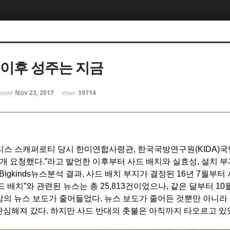
 이후 성주는 지금
Nov 23, 2017
19714
osted
Views
티스 스캐퍼로티 당시 한미연합사령관
,
한국국방연구원
(KIDA)
국
전개 요청했다
.”
라고 발언한 이후부터 사드 배치와 실효성
,
설치 부
 Bigkinds
뉴스분석 결과
,
사드 배치 부지가 결정된
16
년
7
월부터 
드 배치
”
와 관련된 뉴스는 총
25,813
건이었으나
,
같은 달부터
10
상의 뉴스 보도가 줄어들었다
.
뉴스 보도가 줄어든 것뿐만 아니라
관심해져 갔다
.
하지만 사드 반대의 촛불은 아직까지 타오르고 있