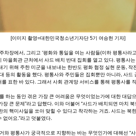
[이미지 촬영=대한민국청소년기자단 5기 여승헌 기자]
 주차장에서
,
그리고
‘
평화와 통일을 여는 사람들
(
이하 평통사라
 마을회관 근처에서 사드 배치 반대 집회를 열고 있다
.
평통사는 
내기 위해 주한 미군을 내보내는 한반도 평화 협정 실현 운동
,
작
대 등의 활동을 했다
.
평통사와 주민들은 집회뿐만 아니라
,
사드 
를 표한 바 있다. 그래서 사회 관계망 서비스를 통해 평통사를 
를 하는 동안 겪은 가장 큰 어려움은 무엇이었는가에 대한 대답
가장 큰 문제
”
라고 답했다
.
이와 더불어
“
사드가 배치되면 마치 북
한의 핵미사일을 쏘아 맞힐 수 있다고 착각하는 거죠
.
사드는 북
수 없어요
.”
라고 덧붙였다
.
근거와 평통사가 궁극적으로 지향하는 바는 무엇인가에 대해선
“
사