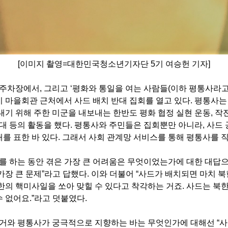
[이미지 촬영=대한민국청소년기자단 5기 여승헌 기자]
 주차장에서
,
그리고
‘
평화와 통일을 여는 사람들
(
이하 평통사라
 마을회관 근처에서 사드 배치 반대 집회를 열고 있다
.
평통사는 
내기 위해 주한 미군을 내보내는 한반도 평화 협정 실현 운동
,
작
대 등의 활동을 했다
.
평통사와 주민들은 집회뿐만 아니라
,
사드 
를 표한 바 있다. 그래서 사회 관계망 서비스를 통해 평통사를 
를 하는 동안 겪은 가장 큰 어려움은 무엇이었는가에 대한 대답
가장 큰 문제
”
라고 답했다
.
이와 더불어
“
사드가 배치되면 마치 북
한의 핵미사일을 쏘아 맞힐 수 있다고 착각하는 거죠
.
사드는 북
수 없어요
.”
라고 덧붙였다
.
근거와 평통사가 궁극적으로 지향하는 바는 무엇인가에 대해선
“
사