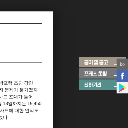
ko
방포럼 조찬 강연
지 문제가 불거졌지
사드 포대가 들어
월
18
일까지는
19,450
 사드에 대한 인식도
었다
.