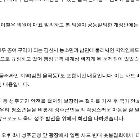
 이철우 의원이 대표 발의하고 본 의원이 공동발의한 개정안에는 
경우 공여 구역이 되는 김천시 농소면과 남면에 둘러싸인 지역임에
역으로 규정하고 있어 행정구역 체계상 빠지게 된 문제점이 있었
 둘러싸인 지역
(
김천 율곡동
)”
도 포함시킨 내용입니다
.
이는 사드 
한 내용입니다
.
 등 성주군민 안전을 철저히 보장하는 절차를 거친 후 국가
안
우리 청소년들을 비롯해 성주군민들의
걱정스러운 마음을 잘 
앞으로도 더욱더 성주 발전을 위해서 최선을 다하겠습니다
.
 오후
8
시 성주군청 앞 광장에서 열린 사드 반대 촛불집회에서
‘