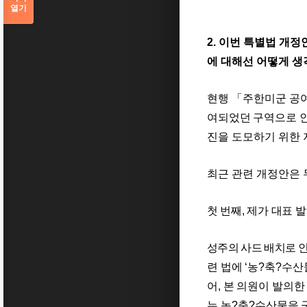
열기
2.
이번 특별법 개정
에 대해선 어떻게 
현행
「
주한미군 공여
여되었던 구역으로 인
진을 도모하기 위한 
최근 관련 개정안은
첫 번째
,
제가 대표 발
성주의 사드 배치로 
련 법에
‘
농
?
축
?
수산
어
,
본 의원이 발의한
는
농
?
축
?
수산물
을 