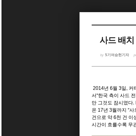
Sketchbook5, 스케치북5
사드 배치
5기여승헌기자
by
p
Sketchbook5, 스케치북5
2014
년
6
월
3
일
,
커
서
“
한국 측이 사드 
만
그것도 잠시였다
.
온
17
년
3
월까지
“
사
건으로 약
6
천 건 이
시간이 흐를수록 무