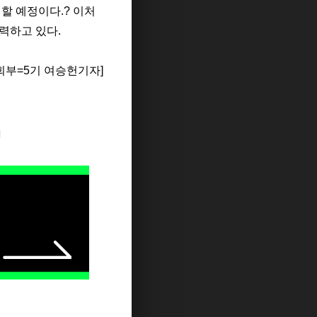
여할 예정이다
.
? 이처
력하고 있다.
부=5기 여승헌기자]
지