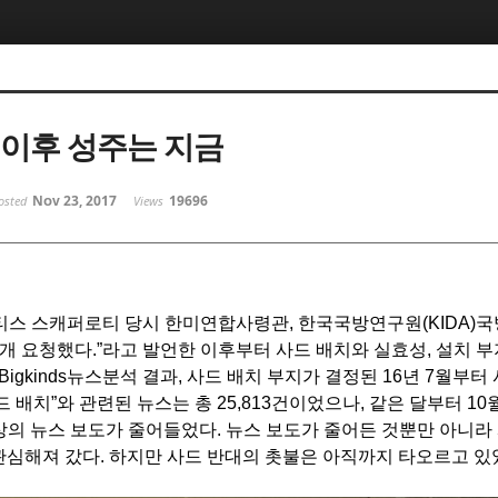
 이후 성주는 지금
Nov 23, 2017
19696
osted
Views
티스 스캐퍼로티 당시 한미연합사령관
,
한국국방연구원
(KIDA)
국
전개 요청했다
.”
라고 발언한 이후부터 사드 배치와 실효성
,
설치 부
 Bigkinds
뉴스분석 결과
,
사드 배치 부지가 결정된
16
년
7
월부터 
드 배치
”
와 관련된 뉴스는 총
25,813
건이었으나
,
같은 달부터
10
상의 뉴스 보도가 줄어들었다
.
뉴스 보도가 줄어든 것뿐만 아니라
관심해져 갔다
.
하지만 사드 반대의 촛불은 아직까지 타오르고 있