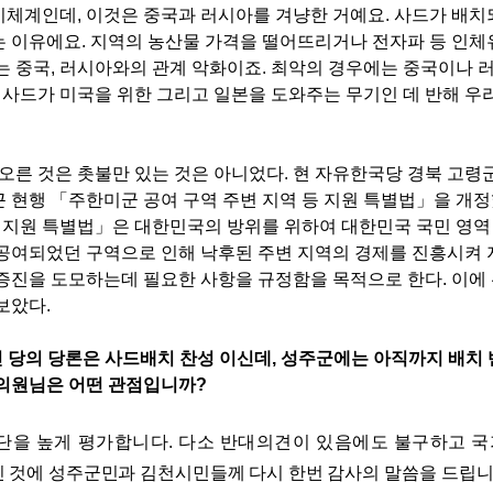
기체계인데
,
이것은 중국과 러시아를 겨냥한 거예요
.
사드가 배치
는 이유에요
.
지역의 농산물 가격을 떨어뜨리거나 전자파 등 인체
는 중국, 러시아와의 관계 악화이죠
.
최악의 경우에는 중국이나 
.
사드가 미국을 위한 그리고 일본을 도와주는 무기인 데 반해 우
오른 것은 촛불만 있는 것은 아니었다
.
현 자유한국당 경북 고령
근 현행
「
주한미군 공여 구역 주변 지역 등 지원 특별법
」
을 개
등 지원 특별법
」은 대한민국의 방위를 위하여 대한민국 국민 영역
공여되었던 구역으로 인해 낙후된 주변 지역의 경제를 진흥시켜 
증진을 도모하는데 필요한 사항을 규정함을 목적으로 한다. 이에
보았다.
 당의 당론은 사드배치 찬성
이신데
,
성주군에는 아직까지 배치 
의원님은 어떤 관점입니까
?
단을 높게 평가합니다
.
다소 반대의견이 있음에도 불구하고
국
 것에 성주군민과 김천시민들께 다시 한번 감사의 말씀을
드립