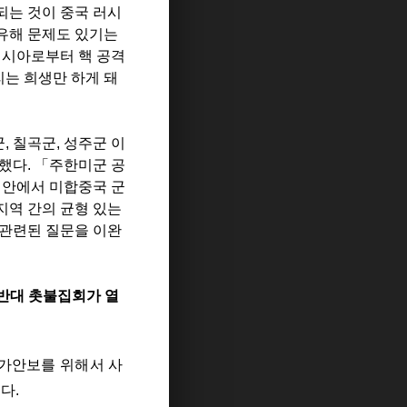
되는 것이 중국 러시
유해 문제도 있기는
러시아로부터 핵 공격
리는 희생만 하게 돼
군
,
칠곡군
,
성주군 이
정했다
.
「
주한미군 공
 안에서 미합중국 군
지역 간의 균형 있는
 관련된 질문을 이완
반대 촛불집회가 열
가안보를 위해서
사
니다
.