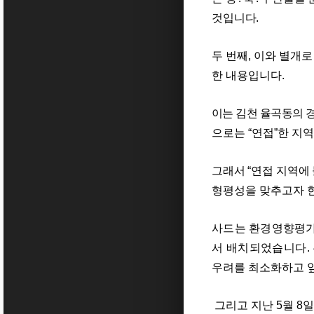
것입니다
.
두 번째
,
이와 별개로
한 내용입니다
.
이는 김천 율곡동의 
으로는
“
연접
”
한 지
그래서
“
연접 지역에
형평성을 맞추고자 
사드는 환경영향평가
서 배치되었습니다
.
우려를 최소화하고 
그리고 지난
5
월
8
일