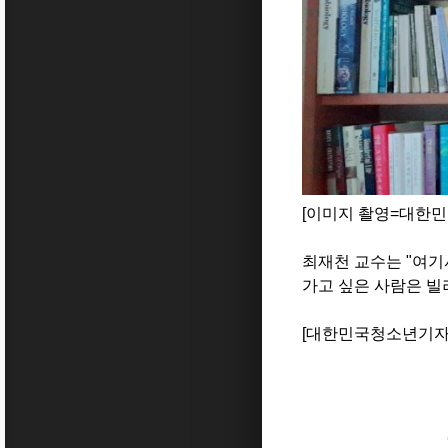
[이미지 촬영=대한
최재천 교수는
"
여기
가고 싶은 사람은 빌
[대한민국청소년기자단