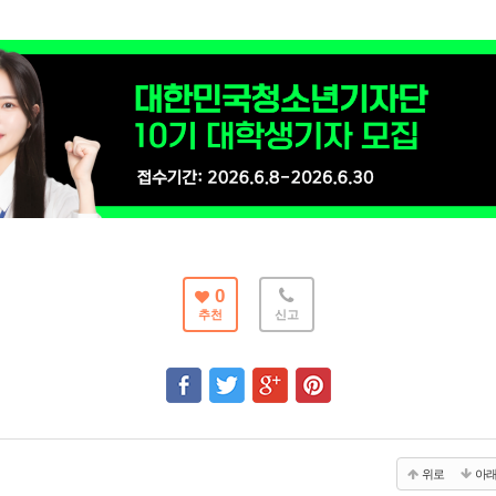
0
추천
신고
위로
아