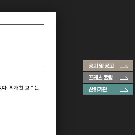
었다
.
최재천 교수는