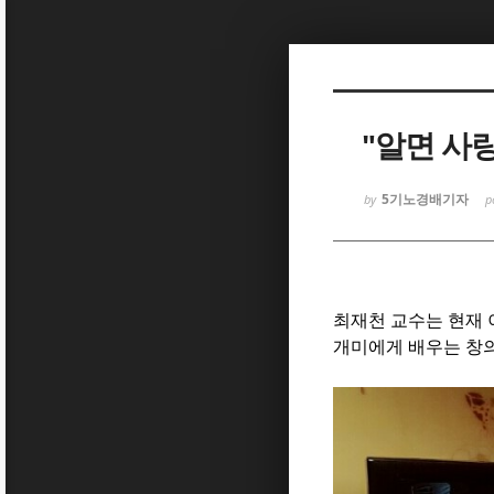
Sketchbook5, 스케치북5
"알면 사
5기노경배기자
by
p
Sketchbook5, 스케치북5
최재천 교수는 현재
개미에게 배우는 창