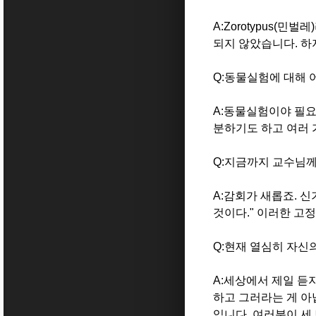
A:Zorotypus(
민벌레
)
되지 않았습니다
.
하
Q:
동물실험에 대해 
A:
동물실험이야 필
분하기도 하고 여러 
Q:
지금까지 교수님께
A:
감회가 새롭죠
.
신
것이다
." 이러한
고정
Q:
현재 열심히 자신
A:
세상에서 제일 듣
하고 그러라는 게 
입니다
.
여러분이 세