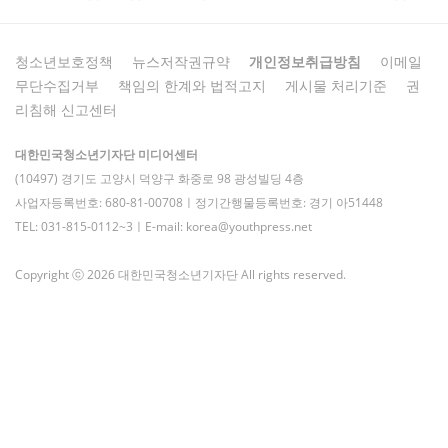
청소년보호정책
뉴스저작권규약
개인정보취급방침
이메일
무단수집거부
책임의 한계와 법적고지
게시물 처리기준
권
리침해 신고센터
대한민국청소년기자단 미디어센터
(10497) 경기도 고양시 덕양구 화중로 98 광성빌딩 4층
사업자등록번호: 680-81-00708ㅣ정기간행물등록번호: 경기 아51448
TEL: 031-815-0112~3ㅣE-mail: korea@youthpress.net
Copyright ⓒ 2026 대한민국청소년기자단 All rights reserved.