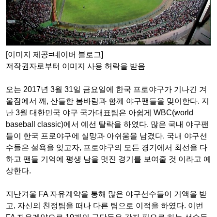
[이미지 제공=네이버 블로그]
저작권자로부터 이미지 사용 허락을 받음
오는
2017
년
3
월
31
일 금요일에 한국 프로야구가 기나긴 겨
울잠에서 깨
,
산들한 봄바람과 함께 야구팬들을 맞이한다
.
지
난
3
월 대한민국 야구 국가대표팀은 아쉽게
WBC(world
baseball classic)
에서 예선 탈락을 하였다
.
많은 국내 야구팬
들이 한국 프로야구에 실망과 아쉬움을 남겼다
.
국내 야구선
수들은 설욕을 잊고자
,
프로야구의 모든 경기에서 최선을 다
하고 팬들 기억에 평생 남을 멋진 경기를 보여줄 것 이라고 예
상한다
.
지난겨울
FA
자유계약을 통해 많은 야구선수들이 거액을 받
고
,
자신의 친정팀을 떠나 다른 팀으로 이적을 하였다
.
이번