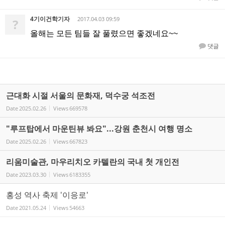
4기이건학기자
2017.04.03 09:59
?
올해는 모든 팀들 잘 풀렸으면 좋겠네요~~
댓글
근대화 시절 서울의 문화재, 덕수궁 석조전
Date
2025.02.26
Views
669578
"루프탑에서 마운틴뷰 봐요"...강원 춘천시 여행 명소
Date
2025.02.26
Views
667823
리움미술관, 마우리치오 카텔란의 국내 첫 개인전
Date
2023.03.30
Views
6183355
홍성 역사 축제 '이응로'
Date
2021.05.24
Views
54663