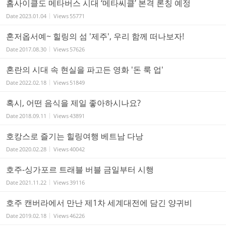
홈사이클도 메타버스 시대 ‘메타씨클’ 본격 론칭 예정
Date
2023.01.04
Views
55771
혼저옵서예~ 힐링의 섬 '제주', 우리 함께 떠나보자!
Date
2017.08.30
Views
57626
혼란의 시대 속 현실을 파고든 영화 '돈 룩 업'
Date
2022.02.18
Views
51849
혹시, 어떤 음식을 제일 좋아하시나요?
Date
2018.09.11
Views
43891
호캉스로 즐기는 힐링여행 베트남 다낭
Date
2020.02.28
Views
40042
호주-싱가포르 트래블 버블 금일부터 시행
Date
2021.11.22
Views
39116
호주 캔버라에서 만난 제1차 세계대전에 담긴 양귀비
Date
2019.02.18
Views
46226