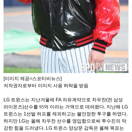
[이미지 제공=스포티비뉴스]
저작권자로부터 이미지 사용 허락을 받음
LG
트윈스는 지난겨울에
FA
자유계약으로 차우찬
(
전 삼성
라이온즈
)
선수를 95억 이라는 거액으로 데려왔다
.
지난해
LG
트윈스
는
1
선발 허프를 제외하고는 불안정한 투구를 하였다
.
하지만
LG
는 올해 차우찬 선수를 영입함으로써 투수진의 막
강한 힘을 드러냈다
. LG
트윈스 양상문 감독은 올해 목표는