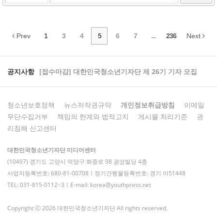
Prev
1
3
4
5
6
7
...
236
Next
공지사항
[접수마감] 대한민국청소년기자단 제 26기 기자 모집
청소년보호정책
뉴스저작권규약
개인정보취급방침
이메일
무단수집거부
책임의 한계와 법적고지
게시물 처리기준
권
리침해 신고센터
대한민국청소년기자단 미디어센터
(10497) 경기도 고양시 덕양구 화중로 98 광성빌딩 4층
사업자등록번호: 680-81-00708ㅣ정기간행물등록번호: 경기 아51448
TEL: 031-815-0112~3ㅣE-mail: korea@youthpress.net
Copyright ⓒ 2026 대한민국청소년기자단 All rights reserved.