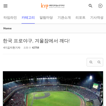
Sketchbook5, 스케치북5
Sketchbook5, 스케치북5
타임라인
카테고리
알림마당
기관소개
리포트
기사작성
Home
한국 프로야구, 겨울잠에서 깨다!
4기김지헌기자
조회 수
42758