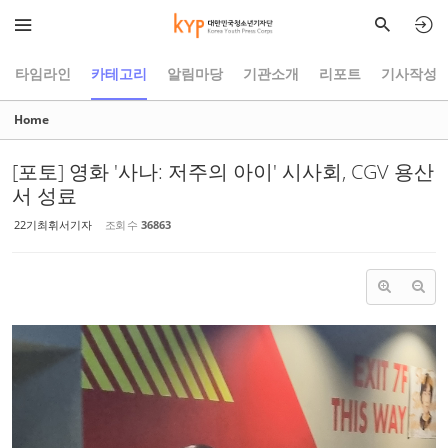
Sketchbook5, 스케치북5
Sketchbook5, 스케치북5
타임라인
카테고리
알림마당
기관소개
리포트
기사작성
Home
[포토] 영화 '사나: 저주의 아이' 시사회, CGV 용산
서 성료
22기최휘서기자
조회 수
36863