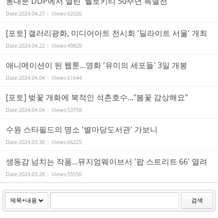
동대문 DDP에서 열린 '헬로키티 50주년 특별전'
Date
2024.04.27
Views
62026
[포토] 갤러리광화, 미디어아트 전시회 '딜라이트 서울' 개최
Date
2024.04.22
Views
49829
애니메이션이 된 웹툰...영화 '유미의 세포들' 3일 개봉
Date
2024.04.04
Views
61644
[포토] 벚꽃 개화에 북적인 석촌호수..."봄꽃 감상해요"
Date
2024.04.04
Views
53758
수원 스타필드의 명소 '별마당도서관' 가보니
Date
2024.03.30
Views
66225
생동감 넘치는 작품...뮤지엄웨이브서 '팝 스트리트 66' 열려
Date
2024.03.28
Views
55550
검색