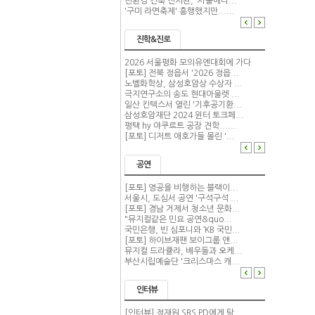
친환경 건축 전시관, '서울에너...
'구미 라면축제' 흥행했지만......
진학&진로
2026 서울평화 모의유엔대회에 가다
[포토] 전북 정읍서 '2026 정읍...
노벨화학상, 삼성호암상 수상자 ...
극지연구소의 송도 현대아울렛 ...
일산 킨텍스서 열린 '기후공기환...
삼성호암재단 2024 윈터 토크페...
평택 hy 야쿠르트 공장 견학......
[포토] 디저트 애호가들 몰린 '...
공연
[포토] 영공을 비행하는 블랙이...
서울시, 도심서 공연 '구석구석 ...
[포토] 경남 거제서 청소년 문화...
"뮤지컬같은 민요 공연&quo...
국민은행, 빈 심포니와 ‘KB 국민...
[포토] 하이브재팬 보이그룹 앤...
뮤지컬 드라큘라, 배우들과 오케...
부산시립예술단 '크리스마스 캐...
인터뷰
[인터뷰] 정재원 SBS PD에게 탐...