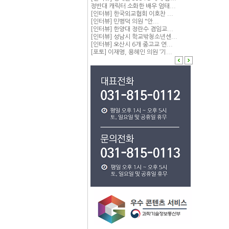
정반대 캐릭터 소화한 배우 엄태...
[인터뷰] 한국외교협회 이호찬 ...
[인터뷰] 민병덕 의원 "안...
[인터뷰] 한양대 정란수 겸임교...
[인터뷰] 성남시 학교밖청소년센...
[인터뷰] 오산시 6개 중고교 연...
[포토] 이재명, 용혜인 의원 ‘기...