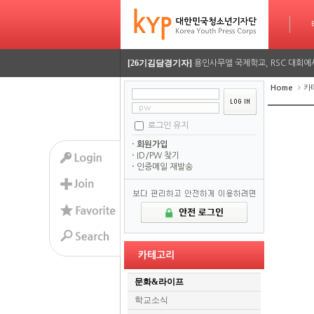
타임라인
[26기정재훈기자]
AI가 짜주는 맞춤형 방학 시간표…
[26기김담경기자]
용인사무엘 국제학교, RSC 대회에
[26기이율관기자]
수업 시간 덮친 화재, 동탄 학원가 
Home
카
[26기김담경기자]
2026 서울평화 모의유엔대회에 가
로그인 유지
[26기김담경기자]
2026 서울평화 모의유엔대회에 가
회원가입
ID/PW 찾기
인증메일 재발송
[26기정재훈기자]
AI가 짜주는 맞춤형 방학 시간표…
[26기김담경기자]
용인사무엘 국제학교, RSC 대회에
[26기이율관기자]
수업 시간 덮친 화재, 동탄 학원가 
[26기김담경기자]
2026 서울평화 모의유엔대회에 가
카테고리
[26기김담경기자]
2026 서울평화 모의유엔대회에 가
문화&라이프
학교소식