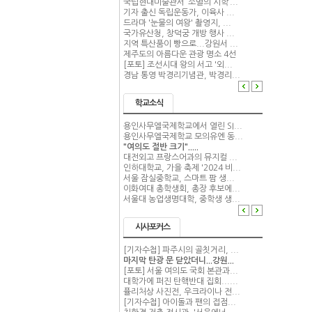
국립현대미술관서 ‘소멸의 시학’...
기자 출신 독립운동가, 이육사 ...
드라마 '눈물의 여왕' 촬영지, ...
국가유산청, 창덕궁 개방 행사 ...
지역 특산품이 빵으로...강원서 ...
제주도의 아름다운 관광 명소 4선
[포토] 조선시대 왕의 서고 '외...
경남 통영 박경리기념관, 박경리...
학교소식
용인사무엘국제학교에서 열린 SI...
용인사무엘국제학교 모의유엔 동...
"여의도 절반 크기".....
대전외고 프랑스어과의 뮤지컬 ...
인하대학교, 가을 축제 '2024 비...
서울 잠실중학교, 스마트 팜 생...
이화여대 총학생회, 총장 후보에...
서울대 농업생명대학, 중학생 생...
시사포커스
[기자수첩] 파주시의 골칫거리, ...
마지막 탄광 문 닫았더니...강원...
[포토] 서울 여의도 국회 본관과...
대학가에 퍼진 탄핵반대 집회......
퓰리처상 사진전, 우크라이나 전...
[기자수첩] 아이돌과 팬의 접점...