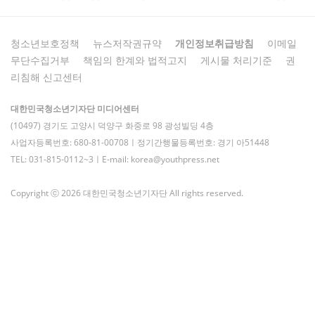
청소년보호정책
뉴스저작권규약
개인정보취급방침
이메일
무단수집거부
책임의 한계와 법적고지
게시물 처리기준
권
리침해 신고센터
대한민국청소년기자단 미디어센터
(10497) 경기도 고양시 덕양구 화중로 98 광성빌딩 4층
사업자등록번호: 680-81-00708ㅣ정기간행물등록번호: 경기 아51448
TEL: 031-815-0112~3ㅣE-mail: korea@youthpress.net
Copyright ⓒ 2026 대한민국청소년기자단 All rights reserved.