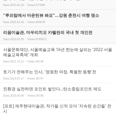
Date
2025.02.26
Views
671890
"루프탑에서 마운틴뷰 봐요"...강원 춘천시 여행 명소
Date
2025.02.26
Views
669678
리움미술관, 마우리치오 카텔란의 국내 첫 개인전
Date
2023.03.30
Views
6185812
서울문화재단, 서울예술교육 16년 한눈에 살피는 ‘2022 서울
예술교육축제’ 개최
Date
2022.10.22
Views
36146
토기가 전해주는 인사, '영원한 여정, 특별한 동행'전
Date
2023.07.21
Views
36191
친환경 실천하면 포인트 쌓인다...탄소중립포인트 제도
Date
2023.05.06
Views
36196
[포토] 제주현대미술관, 작가들 신작 모아 '지속된 순간들' 전
시