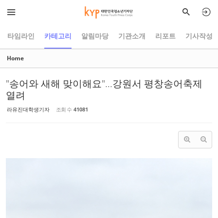
Sketchbook5, 스케치북5
Sketchbook5, 스케치북5
타임라인
카테고리
알림마당
기관소개
리포트
기사작성
Home
"송어와 새해 맞이해요"...강원서 평창송어축제
열려
라유진대학생기자
조회 수
41081