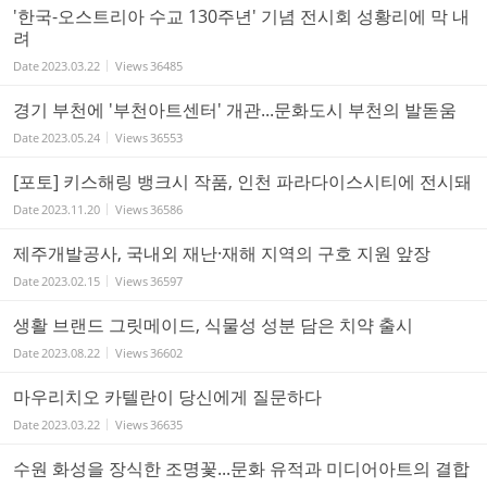
'한국-오스트리아 수교 130주년' 기념 전시회 성황리에 막 내
려
Date
2023.03.22
Views
36485
경기 부천에 '부천아트센터' 개관...문화도시 부천의 발돋움
Date
2023.05.24
Views
36553
[포토] 키스해링 뱅크시 작품, 인천 파라다이스시티에 전시돼
Date
2023.11.20
Views
36586
제주개발공사, 국내외 재난·재해 지역의 구호 지원 앞장
Date
2023.02.15
Views
36597
생활 브랜드 그릿메이드, 식물성 성분 담은 치약 출시
Date
2023.08.22
Views
36602
마우리치오 카텔란이 당신에게 질문하다
Date
2023.03.22
Views
36635
수원 화성을 장식한 조명꽃...문화 유적과 미디어아트의 결합