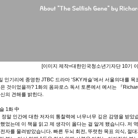
[이미지 제작=대한민국청소년기자단 10기 
일 인기리에 종영한
JTBC
드라마
‘SKY
캐슬
’
에서 서울의대를 목
옳은 것이었을까
? 1
화의 옴파로스 독서 토론에서 예서는
『
Richar
자신의 견해를 밝힌다
.
슬
1
화
中
 정말 인간에 대한 저자의 통찰력에 너무너무 깊은 감명을 받았
했었는데 이 책을 읽고 제 생각이 옳다는 걸 알게 됐습니다
.
저 
유전자를 물려받았습니다
.
빠른 두뇌 회전
,
뚜렷한 목표 의식
,
절대