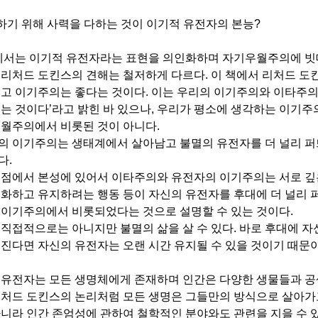
 하기 위해 사력을 다하는 것이 이기적 유전자의 본능
?
 예서는 이기적 유전자라는 표현을 의인화하며 자기우월주의에 빗
 리처드 도킨스의 견해는 철저하게 다르다
.
이 책에서 리처드 도
쁘고 이기주의는 좋다는 것이다
.
이는 우리의 이기주의와 이타주
되는 것이다
’
라고 밝힌 바 있으나
,
우리가 평소에 생각하는 이기주
우월주의에서 비롯된 것이 아니다
.
의 이기주의는 생태계에서 살아남고 불멸의 유전자를 더 널리 퍼
다
.
 점에서
본성에 있어서 이타주의
와
유전자의 이기주의
는 서로 
계화하고 유지하려는 행동 등이 자신의 유전자를 후대에 더 널리 
 이기주의에서 비롯되었다는 것으로 설명할 수 있는 것이다
.
 직접적으로는 아니지만 불멸의 삶을 살 수 있다
.
바로 후대에 자
어진다면 자신의 유전자는 오랜 시간 유지될 수 있을 것이기 때문
 유전자는 모든 생명체에게 존재하며 인간은 다양한 생물들과 공
리처드 도킨스의 논리처럼 모든 생명은 그들만의 방식으로 살아가고
아니라 인간 존엄성에 관하여 철학적인 분야와도 관련을 지을 수 