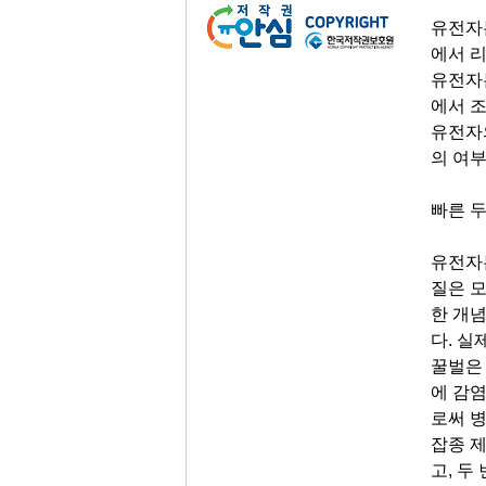
유전자
에서 
유전자
에서 
유전자
의 여
빠른 두
유전자
질은 
한 개
다
.
실제
꿀벌은
에 감
로써 병
잡종 
고
,
두 