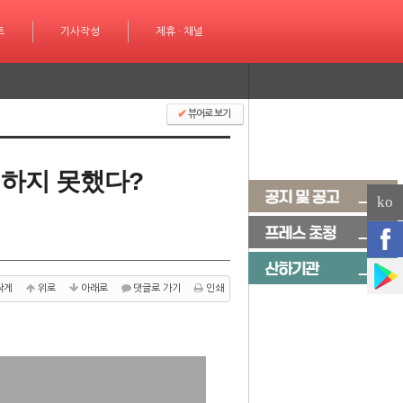
성
트
제휴 · 채널
기사작성
제휴 · 채널
✔
뷰어로 보기
해하지 못했다?
ko
작게
위로
아래로
댓글로 가기
인쇄