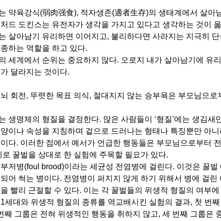
는 약육강식
(
弱肉强食
),
적자생존
(
適者生存
)
의 생태계에서 살아남
리처드 도킨스는 유전자가 생각을 가지고 있다고 생각하는 것이 
는 살아남기 유리하면 이어지고
,
불리하다면 사라지는 지극히 단
조종하는 역할을 하고 있다
.
의 세계에서 순위는 중요하지 않다
.
오로지 내가 살아남기에 유리
부가 달라지는 것이다
.
뇌 회전, 뚜렷한 목표 의식, 절대지지 않는 승부욕은 부모님으로
는 생명체의 형질을 결정한다
.
많은 사람들이
‘
형질
’
에는 생김새
모양이나 속성을 지칭하며 겉으로 드러나는 형태나 특징뿐만 아니
념이다
.
이러한 점에서 예서가 언급한 행동들은 부모님으로부터 전
로 꿀벌을 상대로 한 실험에 주목할 필요가 있다
.
 부저병
(foul brood)
이라는 세균성 전염병에 걸린다
.
이것은 꿀벌
염되어 썩는 병이다
.
전염병이 퍼지지 않게 하기 위해서 병에 걸린
을 빨리 근절할 수 있다
.
이는 각 꿀벌들의 위생적 형질의 여부에
제
1
세대와 위생적 형질의 종류를 역교배시킨 실험의 결과
,
첫 번째
번째 그룹은 전혀 위생적인 행동을 취하지 않고
,
세 번째 그룹은 