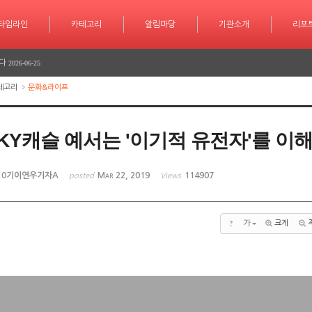
긴급 대피 소동
2026-07-08
타임라인
카테고리
카테고리
알림마당
알림마당
기관소개
기관소개
리포트
기사작
리포
다
2026-06-26
다
2026-06-25
테고리
문화&라이프
학습 계획도 인공지능 시대
2026-07-30
서 놀라운 성과 또 한번 이루다
2026-07-25
KY캐슬 예서는 '이기적 유전자'를 이
긴급 대피 소동
2026-07-08
다
2026-06-26
10기이연우기자A
Mar 22, 2019
114907
posted
Views
다
2026-06-25
?
가
크게