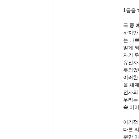
1등을
극 중
하지만
는 나
얻게 
자기 
유전자
롯되었
이러한
을 체
전자의
우리는
속 이
이기적
다른 
뿐만 