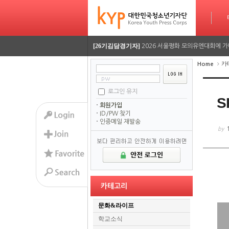
[26기이율관기자]
수업 시간 덮친 화재, 동탄 학원가 
타임라인
Sketchbook5, 스케치북5
Sketchbook5, 스케치북5
[26기김담경기자]
2026 서울평화 모의유엔대회에 가
[26기김담경기자]
2026 서울평화 모의유엔대회에 가
Home
카
[26기정재훈기자]
AI가 짜주는 맞춤형 방학 시간표…
[26기김담경기자]
용인사무엘 국제학교, RSC 대회에
로그인 유지
Sketchbook5, 스케치북5
Sketchbook5, 스케치북5
S
회원가입
[26기이율관기자]
수업 시간 덮친 화재, 동탄 학원가 
ID/PW 찾기
인증메일 재발송
[26기김담경기자]
2026 서울평화 모의유엔대회에 가
by
[26기김담경기자]
2026 서울평화 모의유엔대회에 가
카테고리
문화&라이프
학교소식