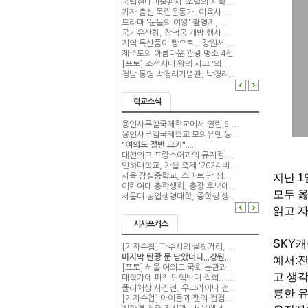
국립현대미술관서 ‘소멸의 시학’...
기자 출신 독립운동가, 이육사 ...
드라마 '눈물의 여왕' 촬영지, ...
국가유산청, 창덕궁 개방 행사 ...
지역 특산품이 빵으로...강원서 ...
제주도의 아름다운 관광 명소 4선
[포토] 조선시대 왕의 서고 '외...
경남 통영 박경리기념관, 박경리...
학교소식
용인사무엘국제학교에서 열린 SI...
용인사무엘국제학교 모의유엔 동...
"여의도 절반 크기".....
대전외고 프랑스어과의 뮤지컬 ...
인하대학교, 가을 축제 '2024 비...
지난
1
서울 잠실중학교, 스마트 팜 생...
이화여대 총학생회, 총장 후보에...
모두 
서울대 농업생명대학, 중학생 생...
읽고 
시사포커스
SKY
캐
[기자수첩] 파주시의 골칫거리, ...
마지막 탄광 문 닫았더니...강원...
예서
:
전
[포토] 서울 여의도 국회 본관과...
고 생각
대학가에 퍼진 탄핵반대 집회......
퓰리처상 사진전, 우크라이나 전...
륭한 
[기자수첩] 아이돌과 팬의 접점...