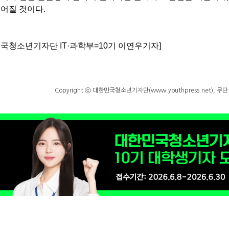
어질 것이다.
국청소년기자단 IT·과학부=10기 이연우기자]
Copyright ⓒ 대한민국청소년기자단(www.youthpress.net), 무