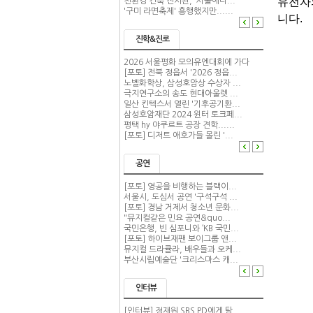
유전자
친환경 건축 전시관, '서울에너...
'구미 라면축제' 흥행했지만......
니다
.
진학&진로
2026 서울평화 모의유엔대회에 가다
[포토] 전북 정읍서 '2026 정읍...
노벨화학상, 삼성호암상 수상자 ...
극지연구소의 송도 현대아울렛 ...
일산 킨텍스서 열린 '기후공기환...
삼성호암재단 2024 윈터 토크페...
평택 hy 야쿠르트 공장 견학......
[포토] 디저트 애호가들 몰린 '...
공연
[포토] 영공을 비행하는 블랙이...
서울시, 도심서 공연 '구석구석 ...
[포토] 경남 거제서 청소년 문화...
"뮤지컬같은 민요 공연&quo...
국민은행, 빈 심포니와 ‘KB 국민...
[포토] 하이브재팬 보이그룹 앤...
뮤지컬 드라큘라, 배우들과 오케...
부산시립예술단 '크리스마스 캐...
인터뷰
[인터뷰] 정재원 SBS PD에게 탐...