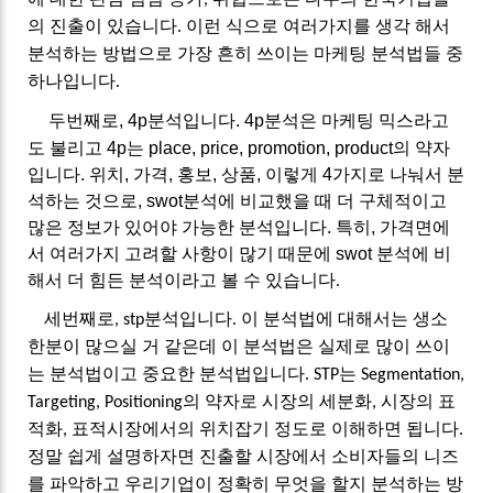
의
진출이
있습니다
이런
식으로
여러가지를
생각
해서
.
분석하는
방법으로
가장
흔히
쓰이는
마케팅
분석법들
중
하나입니다
.
두번째로
, 4p
분석입니다
. 4p
분석은
마케팅
믹스라고
도
불리고
4p
는
place, price, promotion, product
의
약자
입니다
.
위치
,
가격
,
홍보
,
상품
,
이렇게
4
가지로
나눠서
분
석하는
것으로
, swot
분석에
비교했을
때
더
구체적이고
많은
정보가
있어야
가능한
분석입니다
.
특히
,
가격면에
서
여러가지
고려할
사항이
많기
때문에
swot
분석에
비
해서
더
힘든
분석이라고
볼
수
있습니다
.
세번째로
분석입니다
이
분석법에
대해서는
생소
, stp
.
한분이
많으실
거
같은데
이
분석법은
실제로
많이
쓰이
는
분석법이고
중요한
분석법입니다
는
. STP
Segmentation,
의
약자로
시장의
세분화
시장의
표
Targeting, Positioning
,
적화
표적시장에서의
위치잡기
정도로
이해하면
됩니다
,
.
정말
쉽게
설명하자면
진출할
시장에서
소비자들의
니즈
를
파악하고
우리기업이
정확히
무엇을
할지
분석하는
방