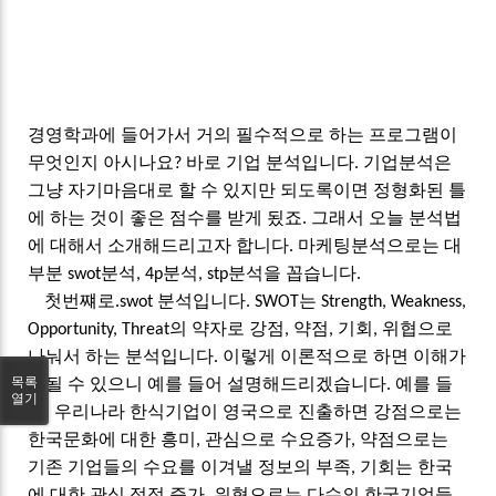
경영학과에
들어가서
거의
필수적으로
하는
프로그램이
무엇인지
아시나요
바로
기업
분석입니다
기업분석은
?
.
그냥
자기마음대로
할
수
있지만
되도록이면
정형화된
틀
에
하는
것이
좋은
점수를
받게
됬죠
그래서
오늘
분석법
.
에
대해서
소개해드리고자
합니다
마케팅분석으로는
대
.
부분
분석
분석
분석을
꼽습니다
swot
, 4p
, stp
.
첫번쨰로
분석입니다
는
.swot
. SWOT
Strength, Weakness,
의
약자로
강점
약점
기회
위협으로
Opportunity, Threat
,
,
,
나눠서
하는
분석입니다
이렇게
이론적으로
하면
이해가
.
안될
수
있으니
예를
들어
설명해드리겠습니다
예를
들
목록
.
열기
어
우리나라
한식기업이
영국으로
진출하면
강점으로는
,
한국문화에
대한
흥미
관심으로
수요증가
약점으로는
,
,
기존
기업들의
수요를
이겨낼
정보의
부족
기회는
한국
,
에
대한
관심
점점
증가
위협으로는
다수의
한국기업들
,