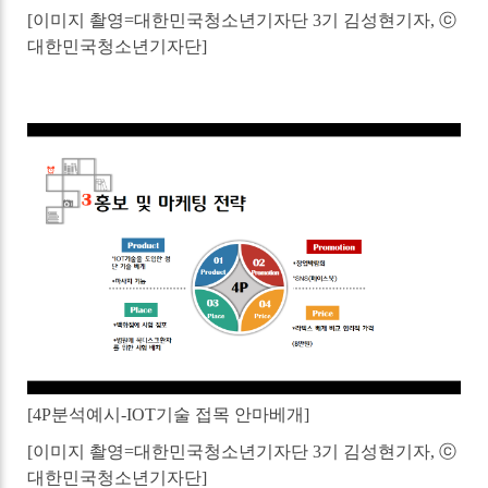
[
이미지 촬영
=
대한민국청소년기자단
3
기 김성현기자
,
ⓒ
대한민국청소년기자단
]
[4P분석예시-IOT기술 접목 안마베개]
[
이미지 촬영
=
대한민국청소년기자단
3
기 김성현기자
,
ⓒ
대한민국청소년기자단
]