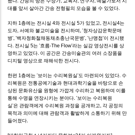
됐다. 간송의 방은
수장가, 교육자, 연구자, 예술가로서 시
대를 앞서 살아간 간송 전형필의 모습을 볼 수 있었다.
지하 1층에는 전시실 4와 전시실 5가 있었고, 전시실4는
도자, 서예와 불교미술을 전시하며, '청자상감운학문매
병', '백자청화철채동채초충난국문병', '난맹첩'이 전시됐
다. 전시실 5는 '흐름-The Flow'라는 실감 영상전시를 상
영하고 있었다. 이 공간은
간송미술관의 여러 소장품을
디지털 영상으로 재해석한 전시다.
한편 1층에는 '보이는 수리복원실'도 마련되어 있었다.
수
리복원은 전통공예기술과 현대과학기술을 바탕으로 손
상된 문화유산을 원형에 가깝게 수리하고 복원하며 이를
통해 수명을 연장시키는 분야다. '보이는 수리복원
실'은
관람객에게 수리복원 과정을 공개하고, 각 공정의
목적과 의미에 대해 관람객과 활발하게 소통하기 위해 만
들어졌다.