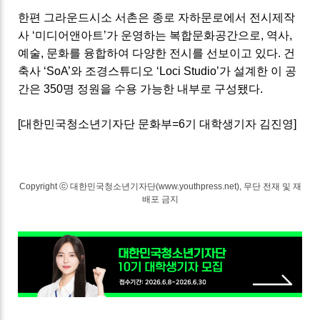
한편 그라운드시소 서촌은 종로 자하문로에서 전시제작
사
‘
미디어앤아트
’
가 운영하는 복합문화공간으로
,
역사
,
예술
,
문화를 융합하여 다양한 전시를 선보이고 있다
.
건
축사
‘SoA’
와 조경스튜디오
‘Loci Studio’
가 설계한 이 공
간은
350
명 정원을 수용 가능한 내부로 구성됐다.
[
대한민국청소년기자단 문화부
=6
기 대학생기자 김진영
]
Copyright ⓒ 대한민국청소년기자단(www.youthpress.net), 무단 전재 및 재
배포 금지