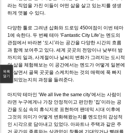
라는 직업을 가진 이들이 어떤 삶을 살고 있는지를 생생
하게 엿볼 수 있다
.
다양한 툴로 그려낸 삽화와 드로잉
450
여점이 이번 테마
1
에 속한다
.
두 번째 테마
‘Fantastic City Life’
는 멘도의
관점에서 바라본
‘
도시
’
라는 공간을 다양한 시간의 흐름
과 함께 보여주고 있다
.
세계 곳곳의 전망이나 낮부터 밤
까지의 일과
,
사계절이나 날씨의 변화가 그려지는 도시적
인 삶을 체험해보는 이 공간에서는 멘도가 어떻게 일본에
목록
서 살면서 골목 곳곳을 스케치하는 것의 매력에 푹 빠지
열기
게 되었는지의 과정을 들려준다
.
마지막 테마인
‘We all live the same city’
에서는 사람이
라면 누구에게나 가장 안정적이고 편안한
‘
집
’
이라는 공
간을 도심 속의 휴식지로 표현하며 팬데믹 시대 이후에
그것의 의미가 어떻게 변화해왔는지를 멘도만의 감성적
인 시각으로 담아내고 있었다
.
아파트나 주택과 같은 주
거 공간의 종류와는 상관없이 창틀에 기대앉거나 빨래를