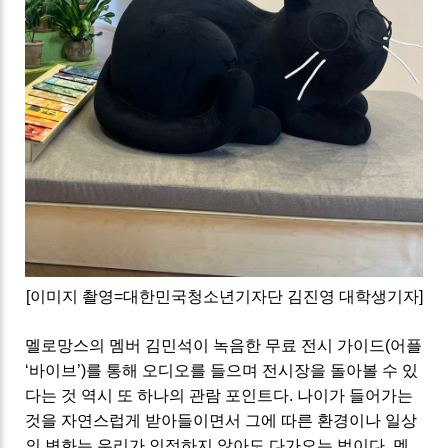
[
이미지 촬영
=
대한민국청소년기자단 김진영 대학생기자
]
멜로망스의 멤버 김민석이 녹음한 무료 전시 가이드
(
어플
‘
바이브
’)
를 통해 오디오를 들으며 전시장을 돌아볼 수 있
다는 것 역시 또 하나의 관람 포인트다
.
나이가 들어가는
것을 자연스럽게 받아들이면서 그에 따른 환경이나 일상
의 변화는 우리가 인정하지 않아도 다가오는 법이다
.
멘