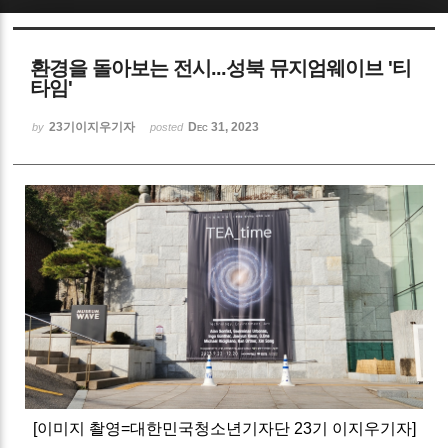
Sketchbook5, 스케치북5
환경을 돌아보는 전시...성북 뮤지엄웨이브 '티
타임'
23기이지우기자
Dec 31, 2023
by
posted
Sketchbook5, 스케치북5
[이미지 촬영=대한민국청소년기자단 23기 이지우기자]