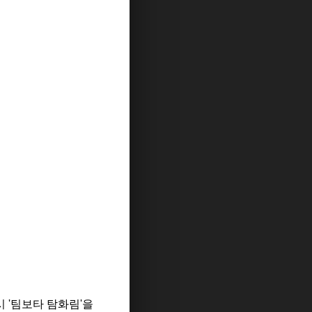
 '팀보타 탐화림'을