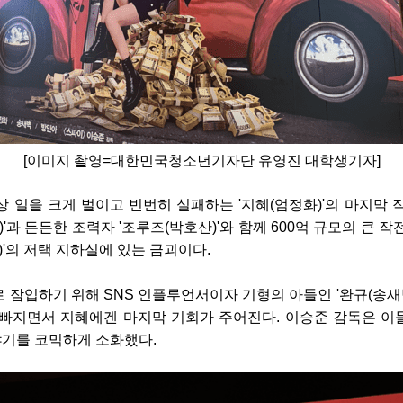
[이미지 촬영=대한민국청소년기자단 유영진 대학생기자]
상 일을 크게 벌이고 빈번히 실패하는 '지혜(엄정
화)'의 마지막 
)'과 든든한 조력자 '조루즈(박호산)'와 함께 600억 규모의 큰 
)'의 저택 지하실에 있는 금괴이다.
 잠입하기 위해 SNS 인플루언서이자 기형의 아들인 '완규(송새벽
 빠지면서 지혜에겐 마지막 기회가 주어진다. 이
승준 감독은 이
이야기를 코믹하게 소화했다.