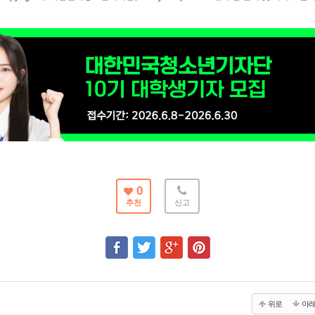
0
추천
신고
위로
아