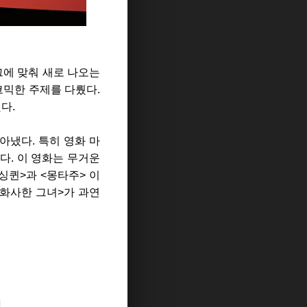
그에 맞춰 새로 나오는
코믹한 주제를 다뤘다.
다.
아냈다. 특히 영화 마
다. 이 영화는 무거운
싱퀸>과 <몽타주> 이
<화사한 그녀>가 과연
지