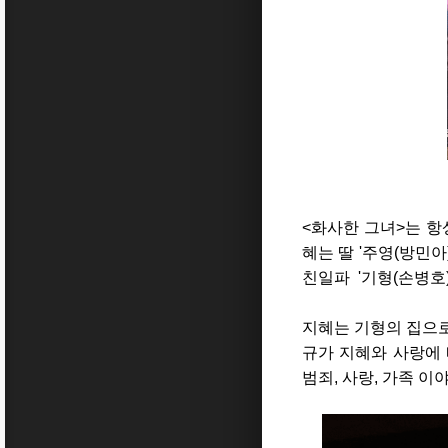
<화사한 그녀>는 항
혜는 딸 '주영(방민아
친일파 '기형(손병호
지혜는 기형의 집으로
규가 지혜와 사랑에
범죄, 사랑, 가족 