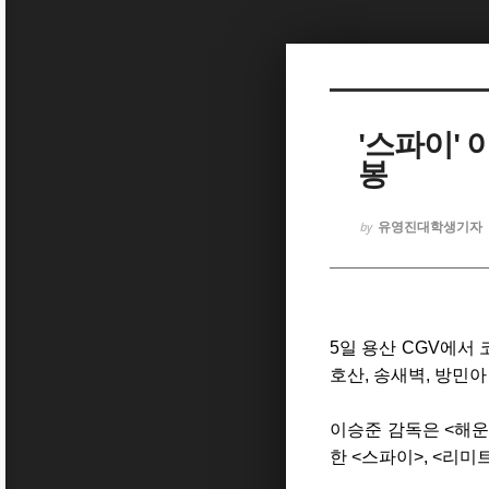
Sketchbook5, 스케치북5
'스파이' 
봉
Sketchbook5, 스케치북5
유영진대학생기자
by
5일 용산 CGV에서
호산, 송새벽, 방민
이승준 감독은 <해운
한 <스파이>, <리미