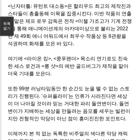
<닌자터틀: 뮤턴트 대소동>은 할리우드 최고의 제작진과
스타들이 총출동해 이목을 집중시킨다. 이번 작품의 연출
을 맡은 제프 로우 감독은 전작 <미첼 가조고가 기계 전쟁
목록
>을 통해 애니메이션계의 아카데미상으로 불리는 2022
열기
년 제 49회 애니 어워드에서 최우수 작품상 등 8관왕을
석권하며 화제를 모은 바 있다.
여기에 <라이온 킹>, <쿵푸팬더> 목소리 연기로도 친숙
한 세스 로건과 <롱 샷>의 에반 골드버그가 제작을 맡아
더욱 기대를 모은다.
또한 99분 러닝타임동안 한 순간도 눈을 뗄 수 없는 스토
리가 진행된다. '슈퍼플라이'는 인류가 사라진다면 세상
이 더 나아질 것이라 믿는 거대한 파리 돌연변이다. 돌연
변이가 지배하는 세상을 만들려는 음모를 세우는 빌런이
지만 전형적인 악당이 아닌 점이 흥미진진한 포인트다.
이제까지 본 적 없는 독특한 비주얼의 색다른 악당 캐릭