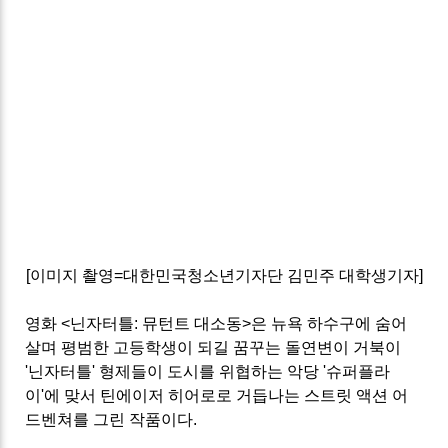
[이미지 촬영=대한민국청소년기자단 김민주 대학생기자]
영화 <닌자터틀: 뮤턴트 대소동>은 뉴욕 하수구에 숨어
살며 평범한 고등학생이 되길 꿈꾸는 돌연변이 거북이
'닌자터틀' 형제들이 도시를 위협하는 악당 '슈퍼플라
이'에 맞서 틴에이저 히어로로 거듭나는 스트릿 액션 어
드벤쳐를 그린 작품이다.