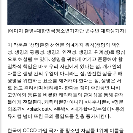
[이미지 촬영=대한민국청소년기자단 변수빈
대학생기자
]
이 작품은
‘
생명존중 선언문
’
의
4
가지 원칙
(
생명의 책임
성
,
생명의 평등성
,
생명의 안전성
,
생명의 관계성
)
을 중심
으로 해설될 수 있다
.
생명을 귀하게 여기고 존중해야 할
일차적 책임은 바로 우리 자신에게 있다는 점
,
개개인의
다름은 생명 간의 우열이 아니라는 점
,
안전한 삶을 위해
생명을 위협하는 요소를 제거해야 한다는 점
,
생명은 서
로 돕고 격려하며 배려해야 한다는 점이 주인공인 나비
,
고양이와 동훈을 비롯한 캐릭터들의 관계성을 통해 관객
들에게 전달된다
.
캐릭터뿐만 아니라
<
사뿐사뿐
>, <
명문
의조건
>, <black out>, <
독백
>, <
내가할수있는일이
>
등의
뮤지컬 넘버 또한 극의 몰입도를 한층 증가시킨다
.
한국이 OECD
가입 국가 중 청소년 자살률
1
위에 이름을