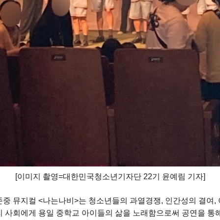
[이미지 촬영=대한민국청소년기자단 22기 윤예림 기자]
중 뮤지컬 <나는나비>는 청소년들의 과열경쟁, 인간성의 결여,
리 사회에게 용일 중학교 아이들의 삶을 노래함으로써 공연을 통