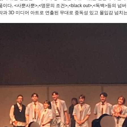
품이
다.
<사뿐사뿐>,<명문의 조건>,<black out>,<독백>등의 
악과 3D 미디어 아트로 연출된 무대로 중독성 있고 몰입감 넘치