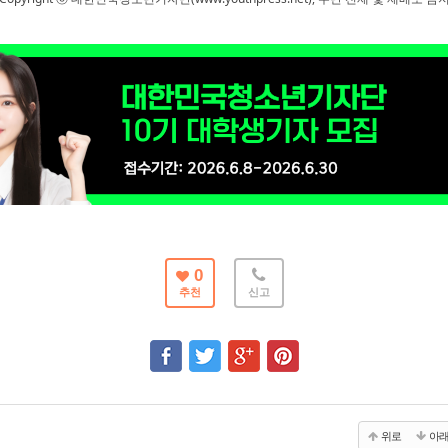
0
추천
신고
위로
아