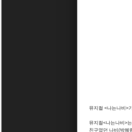
뮤지컬 <나는나비>가
뮤지컬<나는나비>는 
친구였던 나비(박혜림