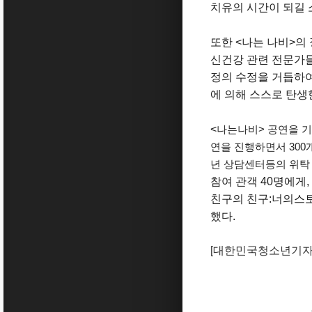
치유의 시간이 되길
또한 <나는 나비>의
신건강 관련 전문가들
정의 수정을 거듭하여
에 의해 스스로 탄생
<
나는나비> 공연을 
연을 진행하면서
30
년 상담센터등의
위탁
참여 관객 40명에게
친구의 친구:너의스토
했다.
[
대한민국청소년기자단