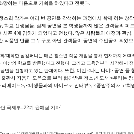
 소망하는 마음으로 기획을 하였다고 전했다.
 정소희 작가는 여러 번 공연을 각색하는 과정에서 함께 하는 창
, 학교 선생님들, 실제 공연을 본 학생들까지 많은 관객들의 피
 시즌 4에 임하게 되었다고 전했다.
많은 사람들의 애정과 관심,
한 작품인 만큼 그 누구도 아닌 관객들이 공연의 주인공이 되었으
기획/제작한 날컴퍼니는
매년 청소년 작품 개발을 통해
현재까지 300
0개 이상의 학교를 방문했다고 전했다. 그리고
교육청부터 시작해서 정
 공연을 진행하고 있는 단체이다.
또한, 이번 <나는 나비> 공연 
, 출판사 자음과 모음으로 부터 협찬받은 청소년 도서 <우리는 장거
리메이트>, <미생물과의 마이크로 인터뷰>, <종말주의자 고희
 국제부=22
기 윤예림
기자
]
Copyright ⓒ 대한민국청소년기자단(www.youthpress.net), 무단 전재 및 재배포 금