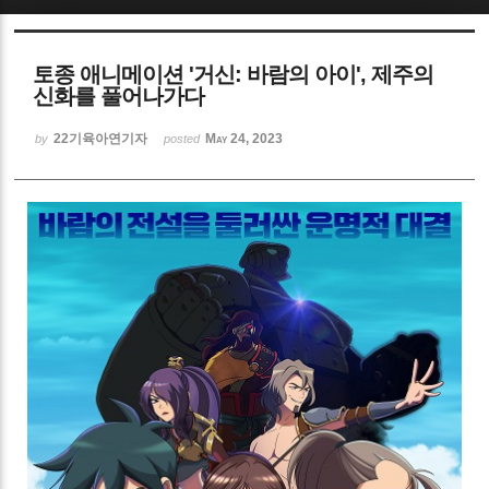
Sketchbook5, 스케치북5
토종 애니메이션 '거신: 바람의 아이', 제주의
신화를 풀어나가다
22기육아연기자
May 24, 2023
by
posted
Sketchbook5, 스케치북5