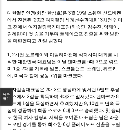
대한컬링연맹(회장 한상호)은 3월 19일 스웨덴 산드비켄
에서 진행된 ‘2023 여자컬링 세계선수권대회’ 3차전 덴마
크 전에서 여자컬링국가대표팀(하승연, 김수진, 양태이,
김혜린)이 첫 승을 거두며 플레이오프 진출을 위한 발판
을 마련했다고 20일 밝혔다.
1, 2차전 노르웨이와 이탈리아전에 석패하며 대회를 시
작한 대한민국 대표팀은 이날 덴마크를 6대 3으로 꺾으
며 1승 2패를 기록해 일본, 스코틀랜드, 스웨덴, 튀르키
에, 미국과 함께 공동 7위를 마크했다.
여자컬링대표팀은 2대 2로 팽팽하게 맞서던 6엔드 후공
목록
찬스에서 2점을 획득하며 4대2로 앞서갔다. 덴마크가 8
열기
엔드에 1점을 득점하면서 추격했지만 9, 10엔드 연속 득
점에 성공하며 최종 스코어 6대 3으로 승리했다. 첫 승리
로 한국 여자 컬링의 저력을 보여준 대표팀은 남은 라운
드로빈 경기를 통해 최소한 6강 플레이오프 진출을 노릴