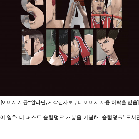
[
이미지 제공=알라딘
, 저작권자로부터 이미지 사용 허락
을 받음]
이 영화 더 퍼스트 슬램덩크 개봉을 기념해 ‘슬램덩크’ 도서