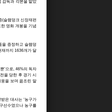
 감독과 각본을 맡았
급증(슬램덩크 신장재편
또한 영화 개봉을 기념
은품을 증정하고 슬램덩
재까지 1636개가 달
’으로, 46%의 독자
전을 당한 후 경기 시
태웅을 보며 읊조린 말
랑받은 대사는 ‘농구가
 농구선수였으나 농구를