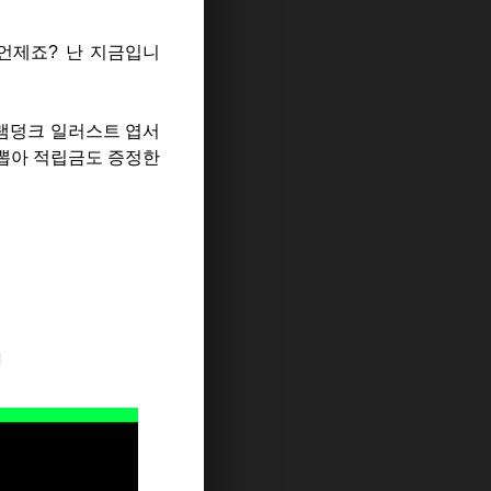
는 언제죠? 난 지금입니
슬램덩크 일러스트 엽서
 뽑아 적립금도 증정한
지