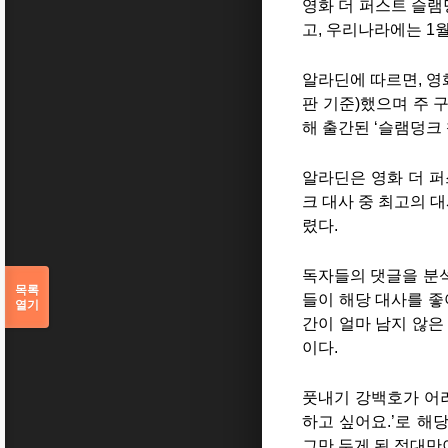
영화 더 퍼스트 슬
고, 우리나라에는 1월
알라딘에 따르면, 영
판 기준)했으며 주 
해 출간된 ‘슬램덩크 
알라딘은 영화 더 퍼
크 대사 중 최고의 
렸다.
독자들의 댓글을 분석
목록
들이 해당 대사를 좋
열기
간이 얼마 남지 않은
이다.
풋내기 강백호가 어려
하고 싶어요.’로 해
그만 두게 된 정대만